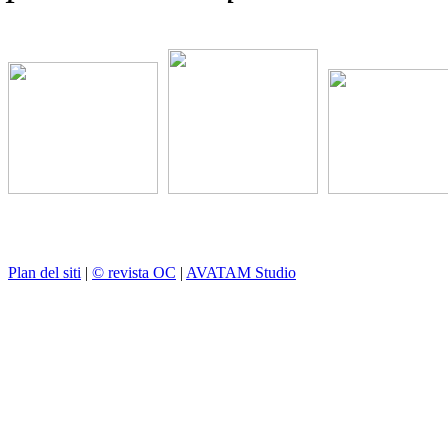
Plan del siti
|
© revista OC
|
AVATAM Studio