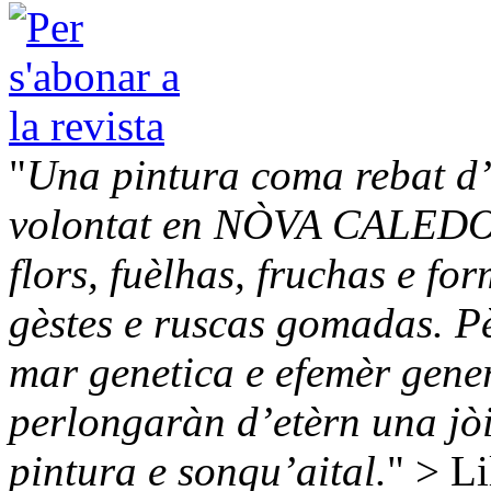
"
Una pintura coma rebat d’u
volontat en NÒVA CALEDO
flors, fuèlhas, fruchas e f
gèstes e ruscas gomadas. Pè
mar genetica e efemèr gener
perlongaràn d’etèrn una jòi
pintura e sonqu’aital.
" > Li