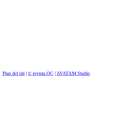
Plan del siti
|
© revista OC
|
AVATAM Studio