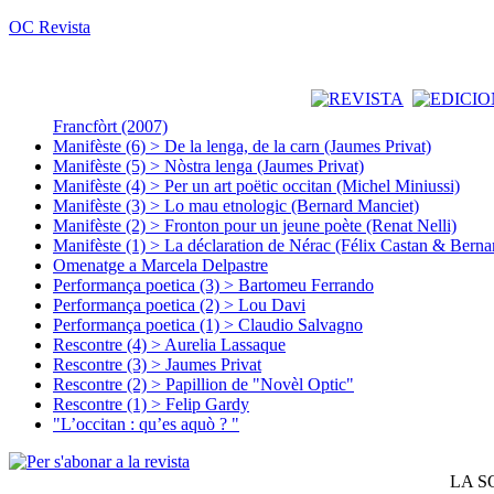
OC Revista
Francfòrt (2007)
Manifèste (6) > De la lenga, de la carn (Jaumes Privat)
Manifèste (5) > Nòstra lenga (Jaumes Privat)
Manifèste (4) > Per un art poëtic occitan (Michel Miniussi)
Manifèste (3) > Lo mau etnologic (Bernard Manciet)
Manifèste (2) > Fronton pour un jeune poète (Renat Nelli)
Manifèste (1) > La déclaration de Nérac (Félix Castan & Berna
Omenatge a Marcela Delpastre
Performança poetica (3) > Bartomeu Ferrando
Performança poetica (2) > Lou Davi
Performança poetica (1) > Claudio Salvagno
Rescontre (4) > Aurelia Lassaque
Rescontre (3) > Jaumes Privat
Rescontre (2) > Papillion de "Novèl Optic"
Rescontre (1) > Felip Gardy
"L’occitan : qu’es aquò ? "
LA S