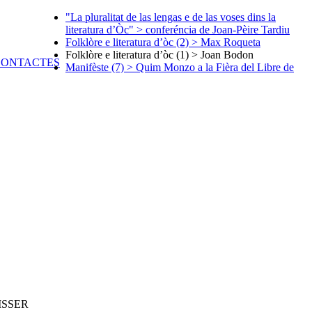
"La pluralitat de las lengas e de las voses dins la
literatura d’Òc" > conferéncia de Joan-Pèire Tardiu
Folklòre e literatura d’òc (2) > Max Roqueta
Folklòre e literatura d’òc (1) > Joan Bodon
Manifèste (7) > Quim Monzo a la Fièra del Libre de
ISSER