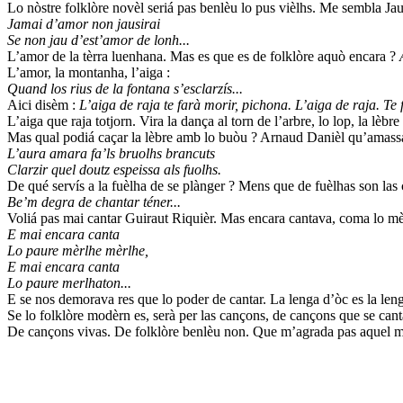
Lo nòstre folklòre novèl seriá pas benlèu lo pus vièlhs. Me sembla Ja
Jamai d’amor non jausirai
Se non jau d’est’amor de lonh...
L’amor de la tèrra luenhana. Mas es que es de folklòre aquò encara ?
L’amor, la montanha, l’aiga :
Quand los rius de la fontana s’esclarzís...
Aici disèm :
L’aiga de raja te farà morir, pichona. L’aiga de raja. Te 
L’aiga que raja totjorn. Vira la dança al torn de l’arbre, lo lop, la lèbre 
Mas qual podiá caçar la lèbre amb lo buòu ? Arnaud Danièl qu’amassa 
L’aura amara fa’ls bruolhs brancuts
Clarzir quel doutz espeissa als fuolhs.
De qué servís a la fuèlha de se plànger ? Mens que de fuèlhas son las
Be’m degra de chantar téner...
Voliá pas mai cantar Guiraut Riquièr. Mas encara cantava, coma lo mè
E mai encara canta
Lo paure mèrlhe mèrlhe,
E mai encara canta
Lo paure merlhaton...
E se nos demorava res que lo poder de cantar. La lenga d’òc es la len
Se lo folklòre modèrn es, serà per las cançons, de cançons que se cant
De cançons vivas. De folklòre benlèu non. Que m’agrada pas aquel mo