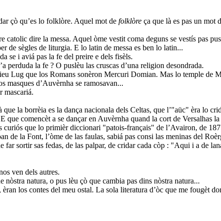
dar çò qu’es lo folklòre. Aquel mot de
folklòre
ça que là es pas un mot d
eire catolic dire la messa. Aquel òme vestit coma deguns se vestís pas p
er de sègles de liturgia. E lo latin de messa es ben lo latin...
 se i aviá pas la fe del preire e dels fisèls.
u’a perduda la fe ? O puslèu las cruscas d’una religion desondrada.
dieu Lug que los Romans sonèron Mercuri Domian. Mas lo temple de Me
 los masques d’Auvèrnha se ramosavan...
r mascariá.
 que la borrèia es la dança nacionala dels Celtas, que l’"aüc" èra lo cr
a. E que comencèt a se dançar en Auvèrnha quand la cort de Versalhas 
 curiós que lo primièr diccionari "patois-français" de l’Avairon, de 1875
. Joan de la Font, l’òme de las faulas, sabiá pas consi las meninas del 
ar sortir sas fedas, de las palpar, de cridar cada còp : "Aqui i a de la
nos ven dels autres.
e nòstra natura, o pus lèu çò que cambia pas dins nòstra natura...
 èran los contes del meu ostal. La sola literatura d’òc que me fougèt d