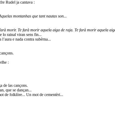
ufre Rudel ja cantava :
Aquelas montanhas que tant nautas son...
farà morir. Te farà morir aquela aiga de raja. Te farà morir aquela aiga
e lo rainal viran sens fin...
l’aura e nada contra subèrna...
 cançons.
rlhe :
ga de las cançons.
an, que se dançan...
t de folklòre... Un mot de cementèri...