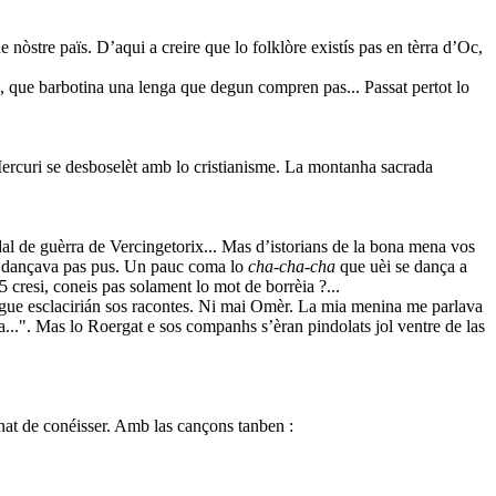
e nòstre païs. D’aqui a creire que lo folklòre existís pas en tèrra d’Oc,
us, que barbotina una lenga que degun compren pas... Passat pertot lo
rcuri se desboselèt amb lo cristianisme. La montanha sacrada
idal de guèrra de Vercingetorix... Mas d’istorians de la bona mena vos
la dançava pas pus. Un pauc coma lo
cha-cha-cha
que uèi se dança a
 cresi, coneis pas solament lo mot de borrèia ?...
Roèrgue esclacirián sos racontes. Ni mai Omèr. La mia menina me parlava
na...". Mas lo Roergat e sos companhs s’èran pindolats jol ventre de las
onat de conéisser. Amb las cançons tanben :