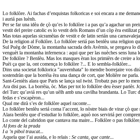
Lo folklòre. Ai fachas d’enquistas folkoricas e soi encara a me deman
i auriá pas luènh.
Per se far una idèa de çò qu’es lo folklòre i a pas qu’a agachar un pr
vestit del preire catolic es lo vestit dels Romans d’un còp èra estilizat p
Mas totas aquelas sicramèias de vestit e de latin serián una carnavalejada
De la religion al Folklòre. Lo folklòre seriá pas benlèu una religion q
Sul Puèg de Dòme, la montanha sacrada dels Avèrnis, se pregava lo 
venguèt la montanha infernenca : aqui que per las nuèches sens luna
De folklòre ? Benlèu. Mas los masques èran los primièrs de creire a lo
Puèi ça que la, ont comença lo folklòre ?... E lo sembla-folklòre...
Dins una societat folklorica "auvernhata" lo mendre borrejaire vos dirà
sostendràn que la borrèia èra una dança de cort, que Molière ne parl
Sant-Genièis alara que Paris se lança sul
twist
. Trobatz pas per lo mens
Ara disi pas. La borrèia, òc. Mas per tot lo folklòre deu èsser parièr
del Turc qu’aviá res qu’un uèlh amb una cavilha brandanta. Lo Turc de f
fedas e s’escapèron...
Qual me dirà s’es de folklòre aquel raconte...
Lo folklòre benlèu seriá coma l’accent, lo nòstre biais de virar çò que 
Alara benlèu que d’estudiar lo folklòre, aquò nos serviriá per compren
Lo conte del cabridon que cantava ma maire... Folklòre o pas folklòre,
Al fons de la prada
I a ’n pibol traucat...
Aquela que l’ai ausida, e lo relais :
Se canta, que cante...