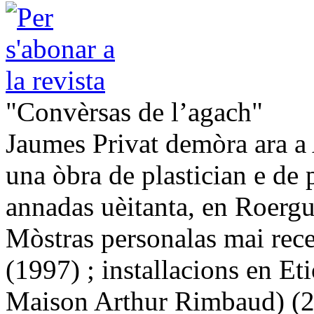
"Convèrsas de l’agach"
Jaumes Privat demòra ara a 
una òbra de plastician e de
annadas uèitanta, en Roergu
Mòstras personalas mai rec
(1997) ; installacions en E
Maison Arthur Rimbaud) (20