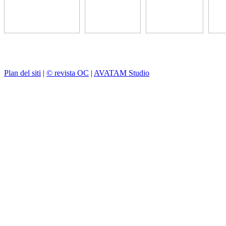
Plan del siti
|
© revista OC
|
AVATAM Studio