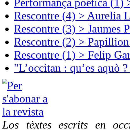
Performança poetica (1)
Rescontre (4) > Aurelia 
Rescontre (3) > Jaumes P
Rescontre (2) > Papillio
Rescontre (1) > Felip Ga
"L’occitan : qu’es aquò ?
Los tèxtes escrits en oc