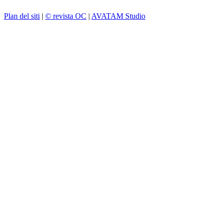
Plan del siti
|
© revista OC
|
AVATAM Studio