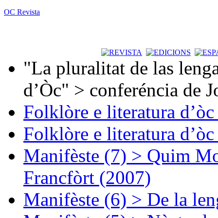
OC Revista
"La pluralitat de las lenga
d’Òc" > conferéncia de J
Folklòre e literatura d’ò
Folklòre e literatura d’ò
Manifèste (7) > Quim Mon
Francfòrt (2007)
Manifèste (6) > De la len