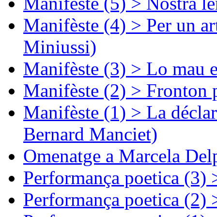
Manifèste (5) > Nòstra l
Manifèste (4) > Per un ar
Miniussi)
Manifèste (3) > Lo mau e
Manifèste (2) > Fronton 
Manifèste (1) > La décla
Bernard Manciet)
Omenatge a Marcela Delp
Performança poetica (3)
Performança poetica (2)