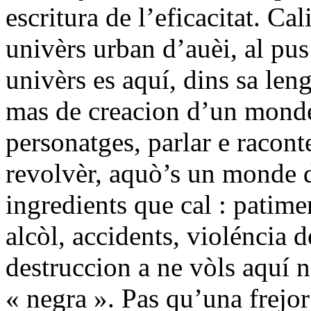
escritura de l’eficacitat. Ca
univèrs urban d’auèi, al pus
univèrs es aquí, dins sa leng
mas de creacion d’un monde o
personatges, parlar e racon
revolvèr, aquò’s un monde de
ingredients que cal : patime
alcòl, accidents, violéncia 
destruccion a ne vòls aquí 
« negra ». Pas qu’una frejor 