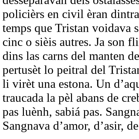
policièrs en civil èran dintr
temps que Tristan voidava s
cinc o sièis autres. Ja son f
dins las carns del manten de
pertusèt lo peitral del Trist
li virèt una estona. Un d’aq
traucada la pèl abans de cre
pas luènh, sabiá pas. Sangn
Sangnava d’amor, d’asir, de