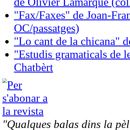
de Olivier Lamarque (col
"Fax/Faxes" de Joan-Fran
OC/passatges)
"Lo cant de la chicana"
"Estudis gramaticals de 
Chatbèrt
"Qualques balas dins la pèl