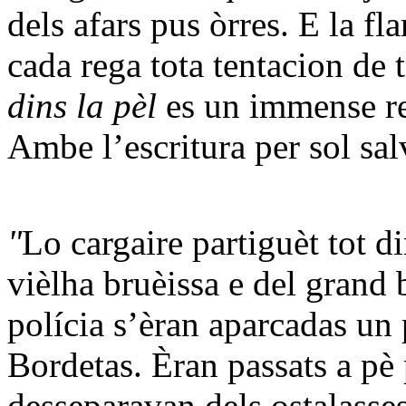
dels afars pus òrres. E la f
cada rega tota tentacion de
dins la pèl
es un immense r
Ambe l’escritura per sol sa
"
Lo cargaire partiguèt tot d
vièlha bruèissa e del grand 
polícia s’èran aparcadas un 
Bordetas. Èran passats a pè
desseparavan dels ostalasses