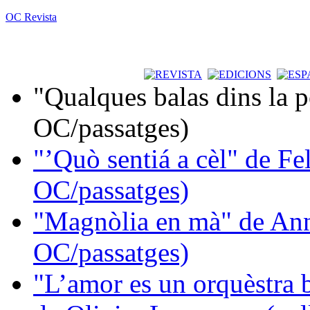
OC Revista
"Qualques balas dins la 
OC/passatges)
"’Quò sentiá a cèl" de Fe
OC/passatges)
"Magnòlia en mà" de Ann
OC/passatges)
"L’amor es un orquèstra 