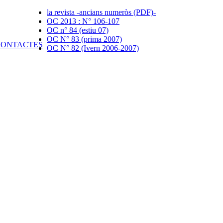
la revista -ancians numeròs (PDF)-
OC 2013 : N° 106-107
OC n° 84 (estiu 07)
OC N° 83 (prima 2007)
OC N° 82 (Ivern 2006-2007)