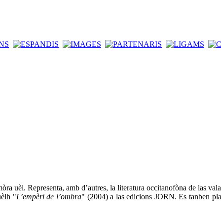
a uèi. Representa, amb d’autres, la literatura occitanofòna de las valad
uèlh "
L’empèri de l’ombra
" (2004) a las edicions JORN. Es tanben plas