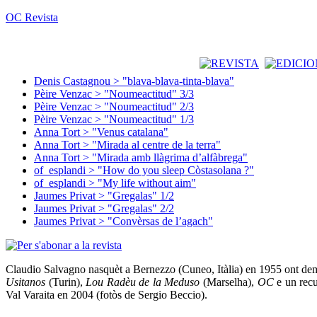
OC Revista
Denis Castagnou > "blava-blava-tinta-blava"
Pèire Venzac > "Noumeactitud" 3/3
Pèire Venzac > "Noumeactitud" 2/3
Pèire Venzac > "Noumeactitud" 1/3
Anna Tort > "Venus catalana"
Anna Tort > "Mirada al centre de la terra"
Anna Tort > "Mirada amb llàgrima d’alfàbrega"
of_esplandi > "How do you sleep Còstasolana ?"
of_esplandi > "My life without aim"
Jaumes Privat > "Gregalas" 1/2
Jaumes Privat > "Gregalas" 2/2
Jaumes Privat > "Convèrsas de l’agach"
Claudio Salvagno nasquèt a Bernezzo (Cuneo, Itàlia) en 1955 ont demòr
Usitanos
(Turin),
Lou Radèu de la Meduso
(Marselha),
OC
e un rec
Val Varaita en 2004 (fotòs de Sergio Beccio).