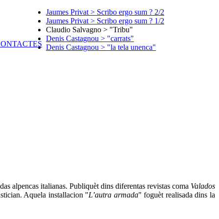
Jaumes Privat > Scribo ergo sum ? 2/2
Jaumes Privat > Scribo ergo sum ? 1/2
Claudio Salvagno > "Tribu"
Denis Castagnou > "carrats"
Denis Castagnou > "la tela unenca"
as alpencas italianas. Publiquèt dins diferentas revistas coma
Valados
tician. Aquela installacion "
L’autra armada
" foguèt realisada dins la