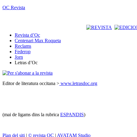
OC Revista
Revista d’Oc
Centenari Max Roqueta
Reclams
Federop
Jorn
Letras d’Oc
Editor de literatura occitana >
www.letrasdoc.org
(mai de ligams dins la rubrica
ESPANDIS
)
Plan del siti
|
© revista OC
|
AVATAM Studio