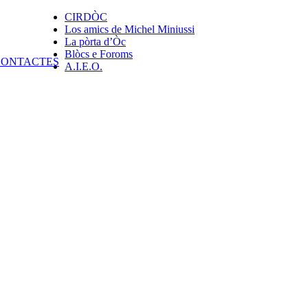
CIRDÒC
Los amics de Michel Miniussi
La pòrta d’Òc
Blòcs e Foroms
A.I.E.O.