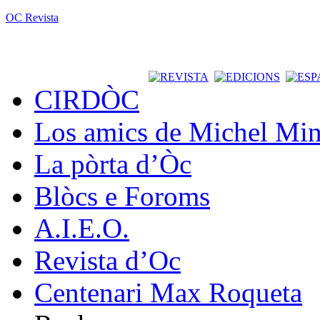
OC Revista
CIRDÒC
Los amics de Michel Min
La pòrta d’Òc
Blòcs e Foroms
A.I.E.O.
Revista d’Oc
Centenari Max Roqueta