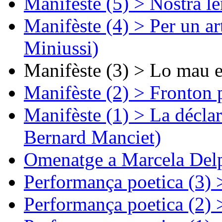
Manifèste (5) > Nòstra l
Manifèste (4) > Per un ar
Miniussi)
Manifèste (3) > Lo mau e
Manifèste (2) > Fronton 
Manifèste (1) > La décla
Bernard Manciet)
Omenatge a Marcela Delp
Performança poetica (3)
Performança poetica (2)