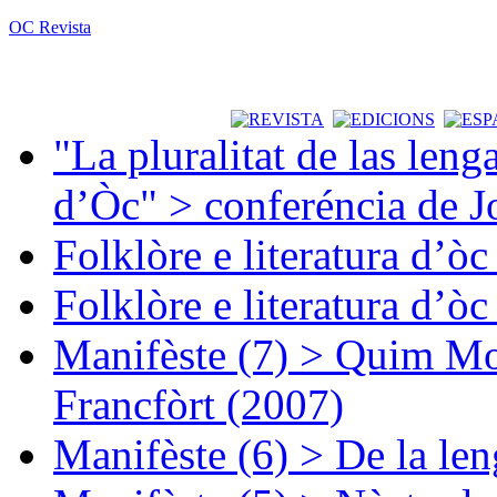
OC Revista
"La pluralitat de las lenga
d’Òc" > conferéncia de J
Folklòre e literatura d’ò
Folklòre e literatura d’ò
Manifèste (7) > Quim Mon
Francfòrt (2007)
Manifèste (6) > De la len