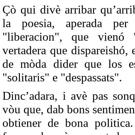
Çò qui divè arribar qu’arri
la poesia, aperada per 
"liberacion", que vienó "
vertadera que dispareishó,
de mòda dider que los es
"solitaris" e "despassats".
Dinc’adara, i avè pas son
vòu que, dab bons sentimen
obtiener de bona politica.