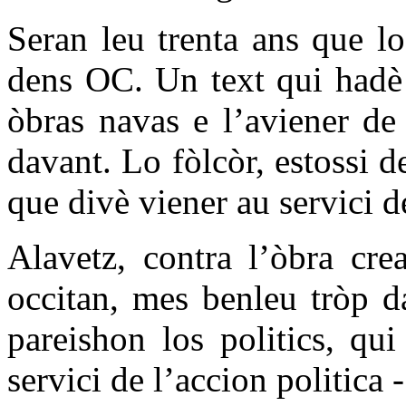
Seran leu trenta ans que l
dens OC. Un text qui hadè 
òbras navas e l’aviener de 
davant. Lo fòlcòr, estossi d
que divè viener au servici de
Alavetz, contra l’òbra cre
occitan, mes benleu tròp d
pareishon los politics, qui
servici de l’accion politica -