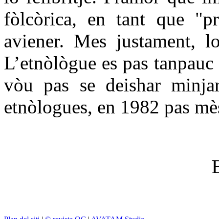
fòlcòrica, en tant que "p
aviener. Mes justament, lo
L’etnòlògue es pas tanpauc p
vòu pas se deishar minjar
etnòlogues, en 1982 pas mè