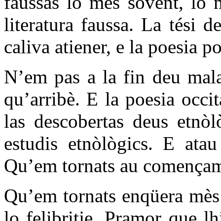
faussas lo mès sovent, lo 
literatura faussa. La tési 
caliva atiener, e la poesia p
N’em pas a la fin deu mala
qu’arribè. E la poesia occi
las descobertas deus etnòl
estudis etnòlògics. E atau
Qu’em tornats au començam
Qu’em tornats enqüera mès a
lo felibritje. Pramor que l