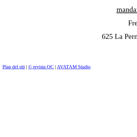
mandar
Fre
625 La Per
Plan del siti
|
© revista OC
|
AVATAM Studio