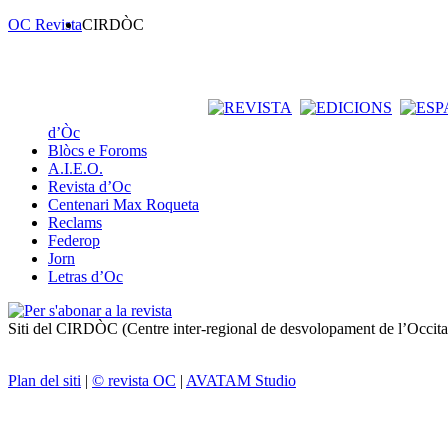
OC Revista
CIRDÒC
d’Òc
Blòcs e Foroms
A.I.E.O.
Revista d’Oc
Centenari Max Roqueta
Reclams
Federop
Jorn
Letras d’Oc
Siti del CIRDÒC (Centre inter-regional de desvolopament de l’Occit
Plan del siti
|
© revista OC
|
AVATAM Studio