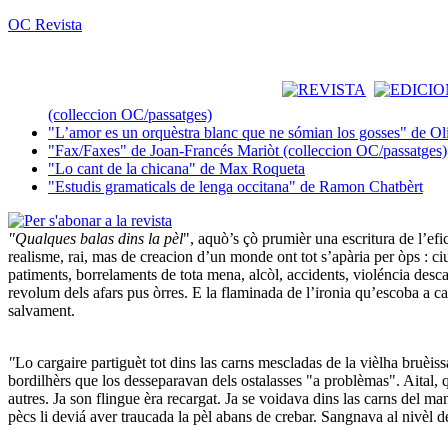
OC Revista
(colleccion OC/passatges)
"L’amor es un orquèstra blanc que ne sómian los gosses" de Ol
"Fax/Faxes" de Joan-Francés Mariòt (colleccion OC/passatges)
"Lo cant de la chicana" de Max Roqueta
"Estudis gramaticals de lenga occitana" de Ramon Chatbèrt
"Qualques balas dins la pèl
", aquò’s çò prumièr una escritura de l’efi
realisme, rai, mas de creacion d’un monde ont tot s’apària per òps : ci
patiments, borrelaments de tota mena, alcòl, accidents, violéncia desca
revolum dels afars pus òrres. E la flaminada de l’ironia qu’escoba a c
salvament.
"
Lo cargaire partiguèt tot dins las carns mescladas de la vièlha bruèi
bordilhèrs que los desseparavan dels ostalasses "a problèmas". Aital, qu
autres. Ja son flingue èra recargat. Ja se voidava dins las carns del ma
pècs li deviá aver traucada la pèl abans de crebar. Sangnava al nivèl 