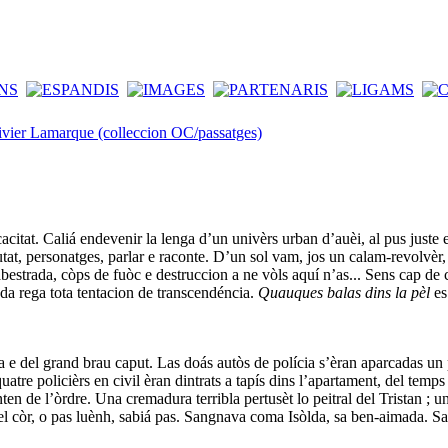
ivier Lamarque (colleccion OC/passatges)
cacitat. Caliá endevenir la lenga d’un univèrs urban d’auèi, al pus juste e
utat, personatges, parlar e raconte. D’un sol vam, jos un calam-revolvèr,
bestrada, còps de fuòc e destruccion a ne vòls aquí n’as... Sens cap de c
ada rega tota tentacion de transcendéncia.
Quauques balas dins la pèl
es
ssa e del grand brau caput. Las doás autòs de polícia s’èran aparcadas un
atre policièrs en civil èran dintrats a tapís dins l’apartament, del temps
nten de l’òrdre. Una cremadura terribla pertusèt lo peitral del Tristan ; 
del còr, o pas luènh, sabiá pas. Sangnava coma Isòlda, sa ben-aimada. S