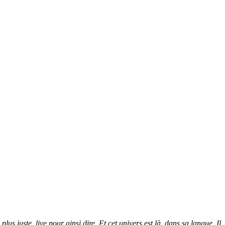
 plus juste,
live pour ainsi dire. Et cet univers est là, dans sa langue. Il