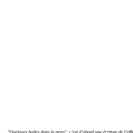
"Quelques balles dans la peau", c’est d’abord une écriture de l’effic