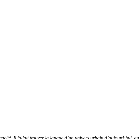
acité. Il fallait trouver la langue d’un univers urbain d’aujourd’hui, au