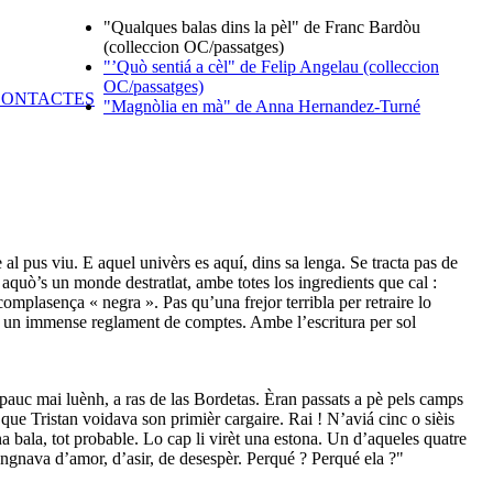
"Qualques balas dins la pèl" de Franc Bardòu
(colleccion OC/passatges)
"’Quò sentiá a cèl" de Felip Angelau (colleccion
OC/passatges)
"Magnòlia en mà" de Anna Hernandez-Turné
 al pus viu. E aquel univèrs es aquí, dins sa lenga. Se tracta pas de
 aquò’s un monde destratlat, ambe totes los ingredients que cal :
omplasença « negra ». Pas qu’una frejor terribla per retraire lo
 un immense reglament de comptes. Ambe l’escritura per sol
 pauc mai luènh, a ras de las Bordetas. Èran passats a pè pels camps
 que Tristan voidava son primièr cargaire. Rai ! N’aviá cinc o sièis
una bala, tot probable. Lo cap li virèt una estona. Un d’aqueles quatre
angnava d’amor, d’asir, de desespèr. Perqué ? Perqué ela ?"