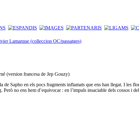
ivier Lamarque (colleccion OC/passatges)
né (version francesa de Jep Gouzy)
 de Sapho en els pocs fragments inflamats que ens han llegat. I les flo
ig. Però no ens hem d’equivocar : en l’impuls insaciable dels cossos i de