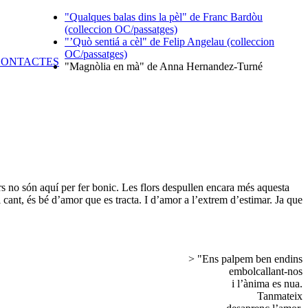
"Qualques balas dins la pèl" de Franc Bardòu
(colleccion OC/passatges)
"’Quò sentiá a cèl" de Felip Angelau (colleccion
OC/passatges)
"Magnòlia en mà" de Anna Hernandez-Turné
rs no són aquí per fer bonic. Les flors despullen encara més aquesta
l cant, és bé d’amor que es tracta. I d’amor a l’extrem d’estimar. Ja que
> "Ens palpem ben endins
embolcallant-nos
i l’ànima es nua.
Tanmateix