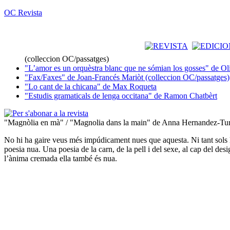
OC Revista
(colleccion OC/passatges)
"L’amor es un orquèstra blanc que ne sómian los gosses" de Ol
"Fax/Faxes" de Joan-Francés Mariòt (colleccion OC/passatges)
"Lo cant de la chicana" de Max Roqueta
"Estudis gramaticals de lenga occitana" de Ramon Chatbèrt
"Magnòlia en mà" / "Magnolia dans la main" de Anna Hernandez-Tur
No hi ha gaire veus més impúdicament nues que aquesta. Ni tant sols la
poesia nua. Una poesia de la carn, de la pell i del sexe, al cap del des
l’ànima cremada ella també és nua.