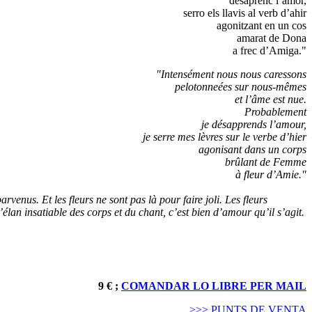
desaprenc l’amor,
serro els llavis al verb d’ahir
agonitzant en un cos
amarat de Dona
a frec d’Amiga."
"Intensément nous nous caressons
pelotonneées sur nous-mêmes
et l’âme est nue.
Probablement
je désapprends l’amour,
je serre mes lèvres sur le verbe d’hier
agonisant dans un corps
brûlant de Femme
à fleur d’Amie."
nus. Et les fleurs ne sont pas là pour faire joli. Les fleurs
’élan insatiable des corps et du chant, c’est bien d’amour qu’il s’agit.
9 € ;
COMANDAR LO LIBRE PER MAIL
>>> PUNTS DE VENTA