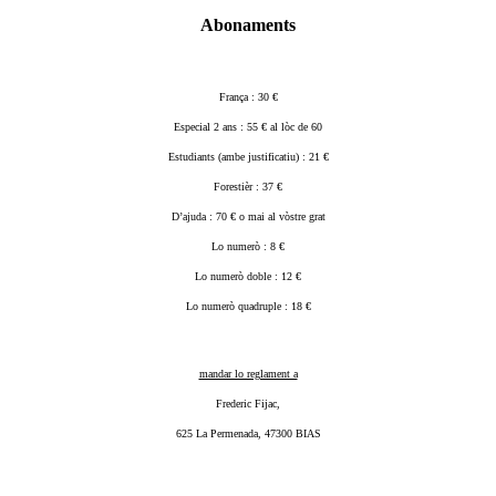
Abonaments
França : 30 €
Especial 2 ans : 55 € al lòc de 60
Estudiants (ambe justificatiu) : 21 €
Forestièr : 37 €
D’ajuda : 70 € o mai al vòstre grat
Lo numerò : 8 €
Lo numerò doble : 12 €
Lo numerò quadruple : 18 €
mandar lo reglament a
Frederic Fijac,
625 La Permenada, 47300 BIAS