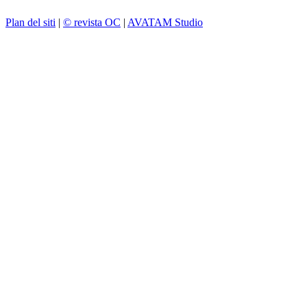
Plan del siti
|
© revista OC
|
AVATAM Studio