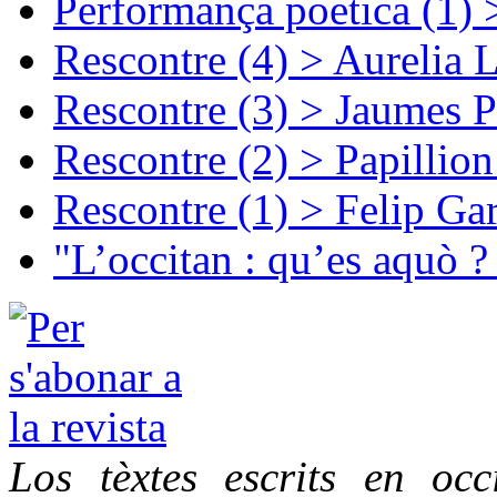
Performança poetica (1)
Rescontre (4) > Aurelia 
Rescontre (3) > Jaumes P
Rescontre (2) > Papillio
Rescontre (1) > Felip Ga
"L’occitan : qu’es aquò ?
Los tèxtes escrits en oc