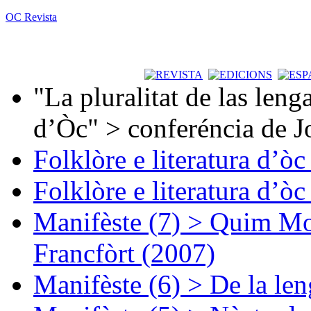
OC Revista
"La pluralitat de las lenga
d’Òc" > conferéncia de J
Folklòre e literatura d’ò
Folklòre e literatura d’ò
Manifèste (7) > Quim Mon
Francfòrt (2007)
Manifèste (6) > De la len