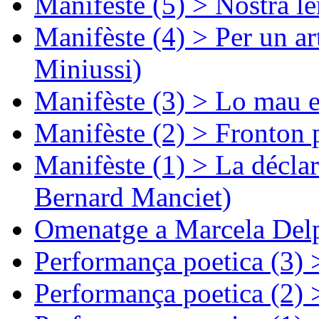
Manifèste (5) > Nòstra l
Manifèste (4) > Per un ar
Miniussi)
Manifèste (3) > Lo mau e
Manifèste (2) > Fronton 
Manifèste (1) > La décla
Bernard Manciet)
Omenatge a Marcela Delp
Performança poetica (3)
Performança poetica (2)