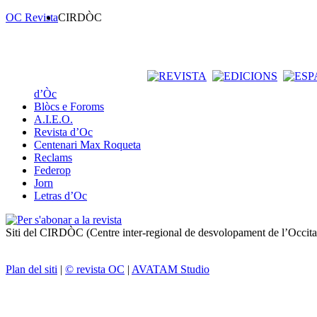
OC Revista
CIRDÒC
d’Òc
Blòcs e Foroms
A.I.E.O.
Revista d’Oc
Centenari Max Roqueta
Reclams
Federop
Jorn
Letras d’Oc
Siti del CIRDÒC (Centre inter-regional de desvolopament de l’Occit
Plan del siti
|
© revista OC
|
AVATAM Studio