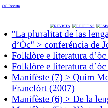
OC Revista
"La pluralitat de las lenga
d’Òc" > conferéncia de J
Folklòre e literatura d’ò
Folklòre e literatura d’ò
Manifèste (7) > Quim Mon
Francfòrt (2007)
Manifèste (6) > De la len