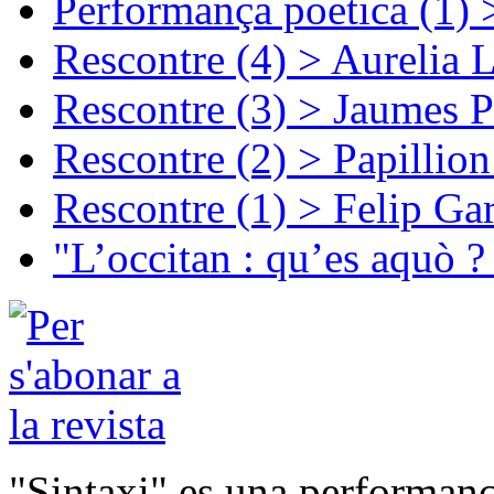
Performança poetica (1)
Rescontre (4) > Aurelia 
Rescontre (3) > Jaumes P
Rescontre (2) > Papillio
Rescontre (1) > Felip Ga
"L’occitan : qu’es aquò ?
"Sintaxi" es una performanç