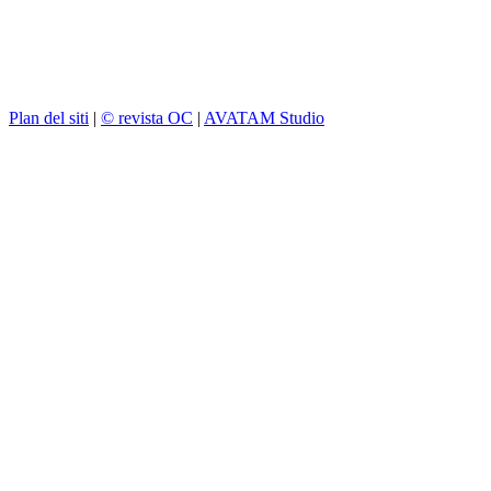
Plan del siti
|
© revista OC
|
AVATAM Studio