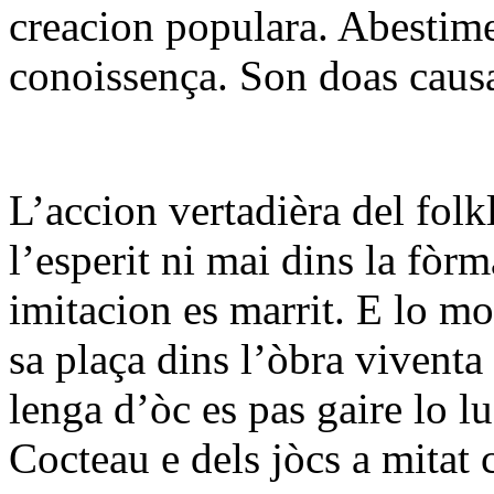
creacion populara. Abestime
conoissença. Son doas causa
L’accion vertadièra del folk
l’esperit ni mai dins la fòr
imitacion es marrit. E lo mo
sa plaça dins l’òbra viventa
lenga d’òc es pas gaire lo l
Cocteau e dels jòcs a mitat