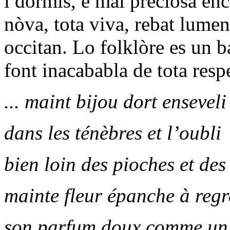
i dormís, e mai preciosa enca
nòva, tota viva, rebat lume
occitan. Lo folklòre es un b
font inacababla de tota respe
... maint bijou dort enseveli
dans les ténèbres et l’oubli
bien loin des pioches et des
mainte fleur épanche à regr
son parfum doux comme un 