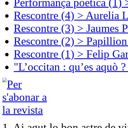
Performança poetica (1)
Rescontre (4) > Aurelia 
Rescontre (3) > Jaumes P
Rescontre (2) > Papillio
Rescontre (1) > Felip Ga
"L’occitan : qu’es aquò ?
1. Ai agut lo bon astre de v