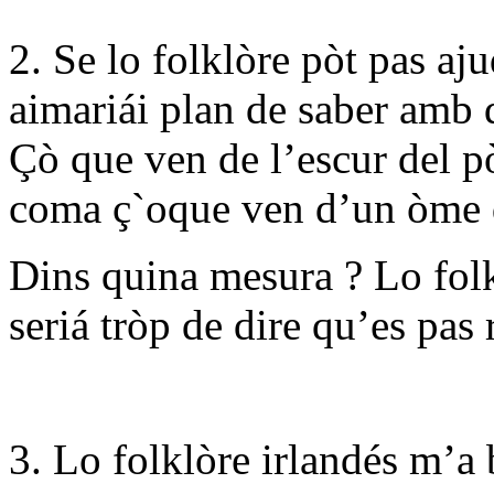
2. Se lo folklòre pòt pas aj
aimariái plan de saber amb d
Çò que ven de l’escur del pò
coma ç`oque ven d’un òme q
Dins quina mesura ? Lo folk
seriá tròp de dire qu’es pas 
3. Lo folklòre irlandés m’a