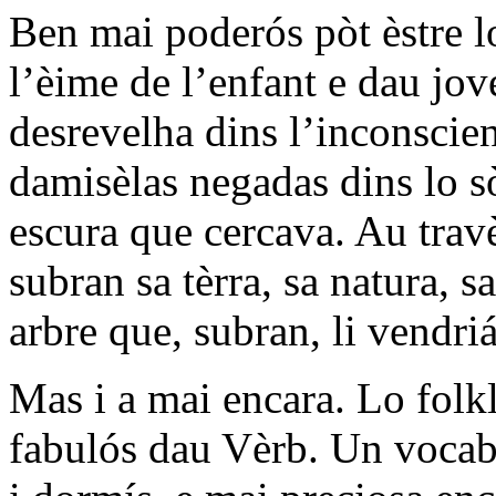
Ben mai poderós pòt èstre lo
l’èime de l’enfant e dau jo
desrevelha dins l’inconscie
damisèlas negadas dins lo s
escura que cercava. Au trav
subran sa tèrra, sa natura, 
arbre que, subran, li vendri
Mas i a mai encara. Lo folkl
fabulós dau Vèrb. Un vocabul