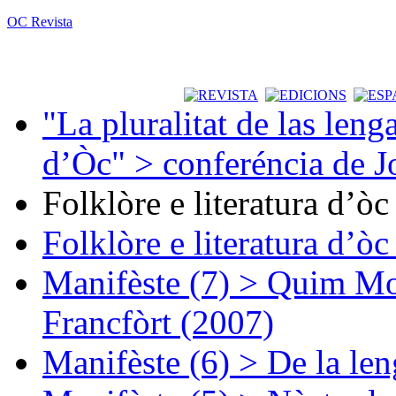
OC Revista
"La pluralitat de las lenga
d’Òc" > conferéncia de J
Folklòre e literatura d’ò
Folklòre e literatura d’ò
Manifèste (7) > Quim Mon
Francfòrt (2007)
Manifèste (6) > De la len