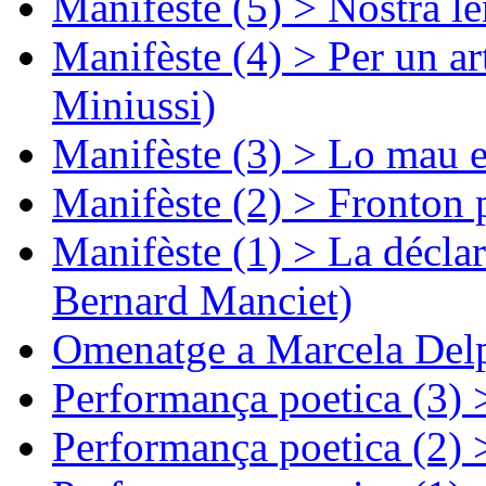
Manifèste (5) > Nòstra l
Manifèste (4) > Per un ar
Miniussi)
Manifèste (3) > Lo mau e
Manifèste (2) > Fronton 
Manifèste (1) > La décla
Bernard Manciet)
Omenatge a Marcela Delp
Performança poetica (3)
Performança poetica (2)