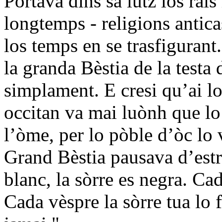
Portava dins sa lutz los rai
longtemps - religions antica
los temps en se trasfiguran
la granda Bèstia de la testa
simplament. E cresi qu’ai l
occitan va mai luònh que lo 
l’òme, per lo pòble d’òc lo 
Grand Bèstia pausava d’estr
blanc, la sòrre es negra. Cad
Cada vèspre la sòrre tua lo 