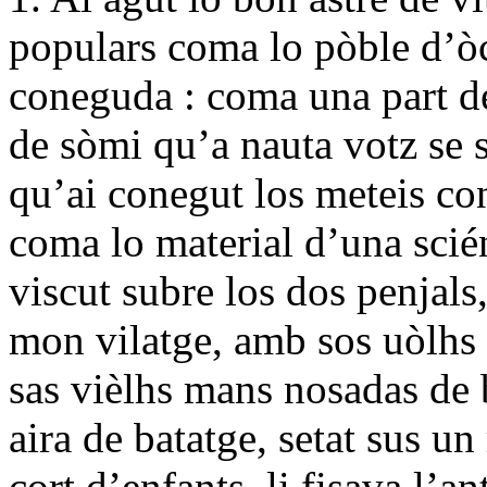
populars coma lo pòble d’òc
coneguda : coma una part de
de sòmi qu’a nauta votz se s
qu’ai conegut los meteis co
coma lo material d’una scié
viscut subre los dos penjals
mon vilatge, amb sos uòlhs 
sas vièlhs mans nosadas de 
aira de batatge, setat sus u
cort d’enfants, li fisava l’a