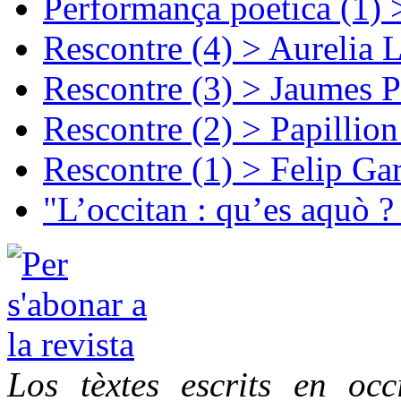
Performança poetica (1)
Rescontre (4) > Aurelia 
Rescontre (3) > Jaumes P
Rescontre (2) > Papillio
Rescontre (1) > Felip Ga
"L’occitan : qu’es aquò ?
Los tèxtes escrits en oc