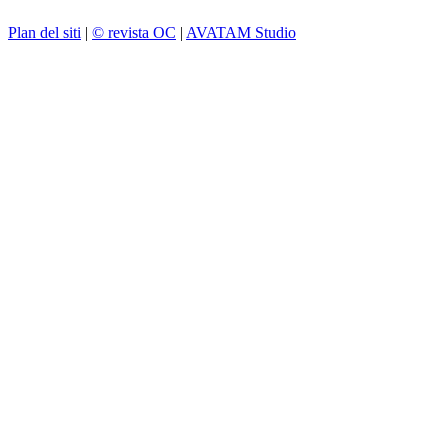
Plan del siti
|
© revista OC
|
AVATAM Studio