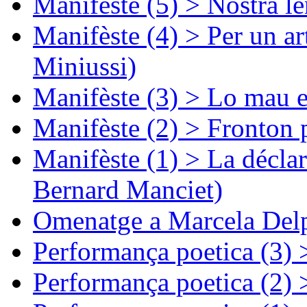
Manifèste (5) > Nòstra l
Manifèste (4) > Per un ar
Miniussi)
Manifèste (3) > Lo mau e
Manifèste (2) > Fronton 
Manifèste (1) > La décla
Bernard Manciet)
Omenatge a Marcela Delp
Performança poetica (3)
Performança poetica (2)