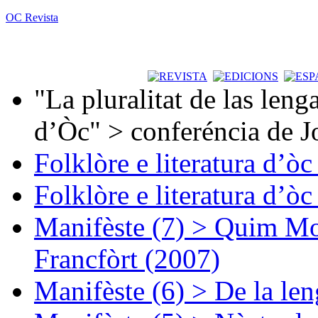
OC Revista
"La pluralitat de las lenga
d’Òc" > conferéncia de J
Folklòre e literatura d’ò
Folklòre e literatura d’ò
Manifèste (7) > Quim Mon
Francfòrt (2007)
Manifèste (6) > De la len