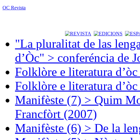
OC Revista
"La pluralitat de las lenga
d’Òc" > conferéncia de J
Folklòre e literatura d’ò
Folklòre e literatura d’ò
Manifèste (7) > Quim Mon
Francfòrt (2007)
Manifèste (6) > De la len