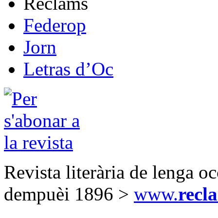
Reclams
Federop
Jorn
Letras d’Oc
Revista literària de lenga o
dempuèi 1896 >
www.
recl