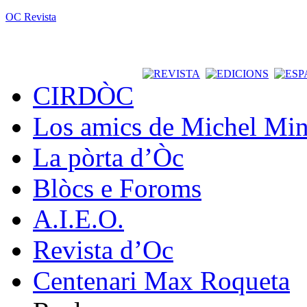
OC Revista
CIRDÒC
Los amics de Michel Min
La pòrta d’Òc
Blòcs e Foroms
A.I.E.O.
Revista d’Oc
Centenari Max Roqueta