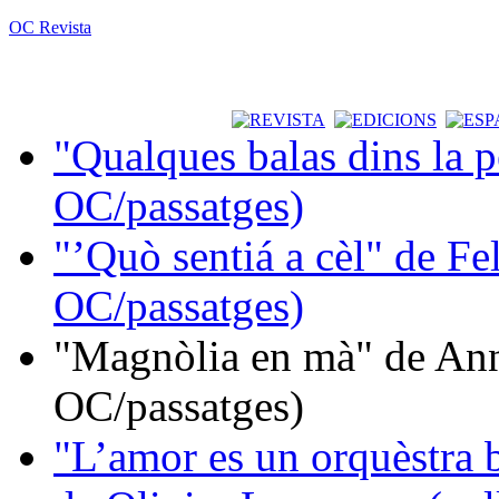
OC Revista
"Qualques balas dins la 
OC/passatges)
"’Quò sentiá a cèl" de Fe
OC/passatges)
"Magnòlia en mà" de Ann
OC/passatges)
"L’amor es un orquèstra 