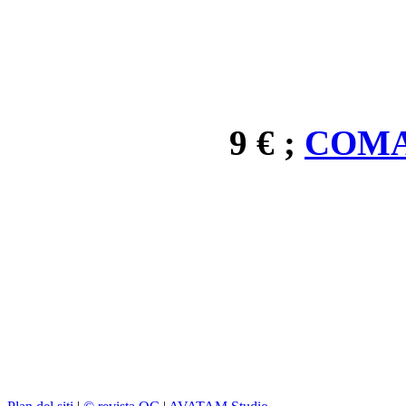
9 € ;
COMA