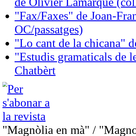
de Olivier Lamarque (col
"Fax/Faxes" de Joan-Fran
OC/passatges)
"Lo cant de la chicana"
"Estudis gramaticals de 
Chatbèrt
"Magnòlia en mà" / "Magno