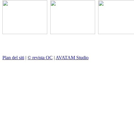
Plan del siti
|
© revista OC
|
AVATAM Studio