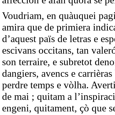
Voudriam, en quàuquei pagi
amira que de primiera indic
d’aquest païs de letras e esp
escivans occitans, tan vale
son terraire, e subretot den
dangiers, avencs e carrièras 
perdre temps e vòlha. Avert
de mai ; quitam a l’inspirac
engeni, quitament, çò que se