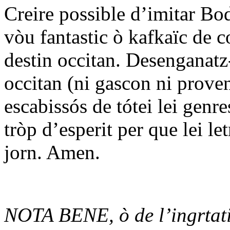
Creire possible d’imitar Bod
vòu fantastic ò kafkaïc de co
destin occitan. Desenganatz-
occitan (ni gascon ni provenç
escabissós de tótei lei genr
tròp d’esperit per que lei l
jorn. Amen.
NOTA BENE, ò de l’ingrtati