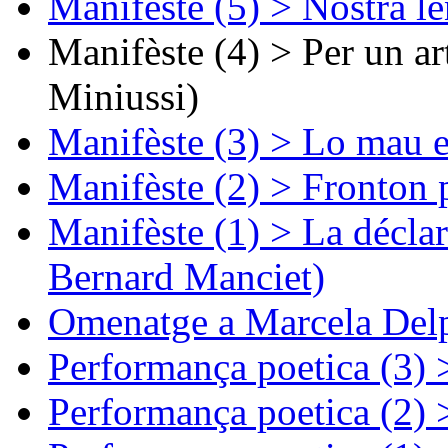
Manifèste (5) > Nòstra l
Manifèste (4) > Per un ar
Miniussi)
Manifèste (3) > Lo mau e
Manifèste (2) > Fronton 
Manifèste (1) > La décla
Bernard Manciet)
Omenatge a Marcela Delp
Performança poetica (3)
Performança poetica (2)