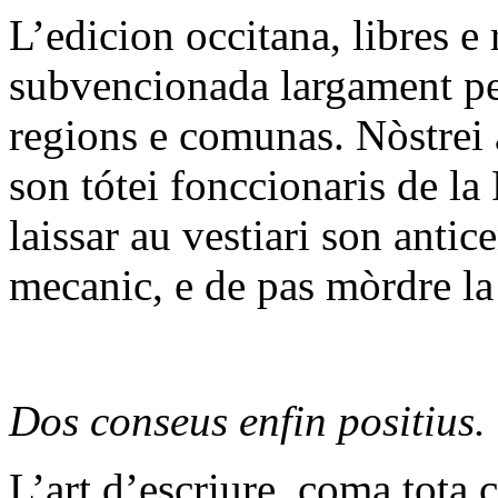
L’edicion occitana, libres e r
subvencionada largament per
regions e comunas. Nòstrei a
son tótei fonccionaris de l
laissar au vestiari son anti
mecanic, e de pas mòrdre la
Dos conseus enfin positius.
L’art d’escriure, coma tota 