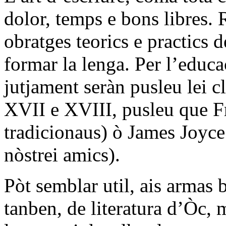
dolor, temps e bons libres.
obratges teorics e practics 
formar la lenga. Per l’educ
jutjament seràn pusleu lei c
XVII e XVIII, pusleu que Fr
tradicionaus) ò James Joyce 
nòstrei amics).
Pòt semblar util, ais armas 
tanben, de literatura d’Òc, 