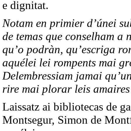
e dignitat.
Notam en primier d’únei sub
de temas que conselham a nò
qu’o podràn, qu’escriga ro
aquélei lei rompents mai g
Delembressiam jamai qu’un l
rire mai plorar leis amaires
Laissatz ai bibliotecas de ga
Montsegur, Simon de Montfòr