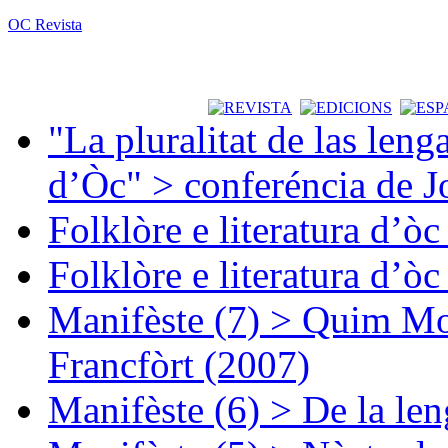
OC Revista
"La pluralitat de las lenga
d’Òc" > conferéncia de J
Folklòre e literatura d’ò
Folklòre e literatura d’ò
Manifèste (7) > Quim Mon
Francfòrt (2007)
Manifèste (6) > De la len