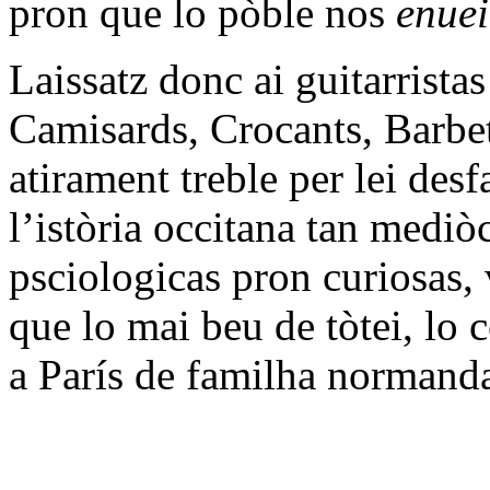
pron que lo pòble nos
enue
Laissatz donc ai guitarrista
Camisards, Crocants, Barbet
atirament treble per lei des
l’istòria occitana tan mediò
psciologicas pron curiosas, v
que lo mai beu de tòtei, lo 
a París de familha normanda