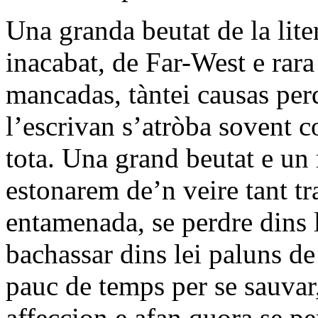
Una granda beutat de la lite
inacabat, de Far-West e rara
mancadas, tàntei causas pe
l’escrivan s’atròba sovent 
tota. Una grand beutat e un
estonarem de’n veire tant t
entamenada, se perdre dins 
bachassar dins lei paluns de
pauc de temps per se sauvar,
affeccion e afan quora se pe