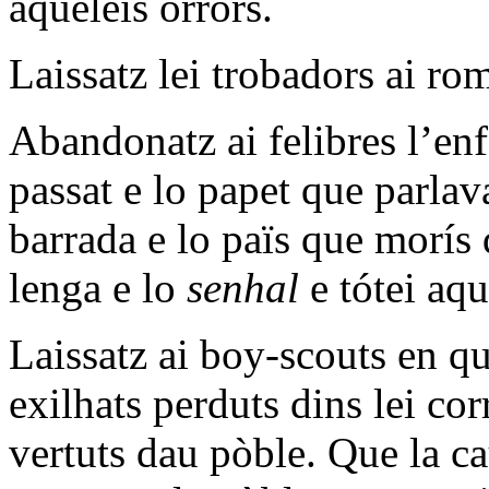
aquéleis orrors.
Laissatz lei trobadors ai rom
Abandonatz ai felibres l’enf
passat e lo papet que parlav
barrada e lo païs que morís 
lenga e lo
senhal
e tótei aqu
Laissatz ai boy-scouts en qu
exilhats perduts dins lei co
vertuts dau pòble. Que la ca