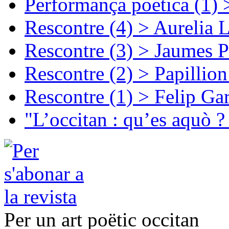
Performança poetica (1)
Rescontre (4) > Aurelia 
Rescontre (3) > Jaumes P
Rescontre (2) > Papillio
Rescontre (1) > Felip Ga
"L’occitan : qu’es aquò ?
Per un art poëtic occitan