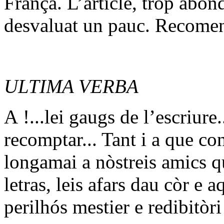
França. L’article, tròp abon
desvaluat un pauc. Recomen
ULTIMA VERBA
A !...lei gaugs de l’escriure
recomptar... Tant i a que c
longamai a nòstreis amics qu
letras, leis afars dau còr e a
perilhós mestier e redibitòri