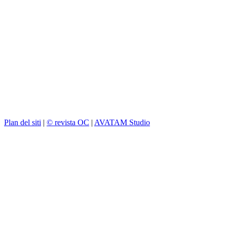
Plan del siti
|
© revista OC
|
AVATAM Studio