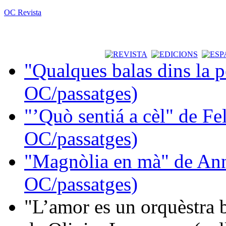
OC Revista
"Qualques balas dins la 
OC/passatges)
"’Quò sentiá a cèl" de Fe
OC/passatges)
"Magnòlia en mà" de Ann
OC/passatges)
"L’amor es un orquèstra 