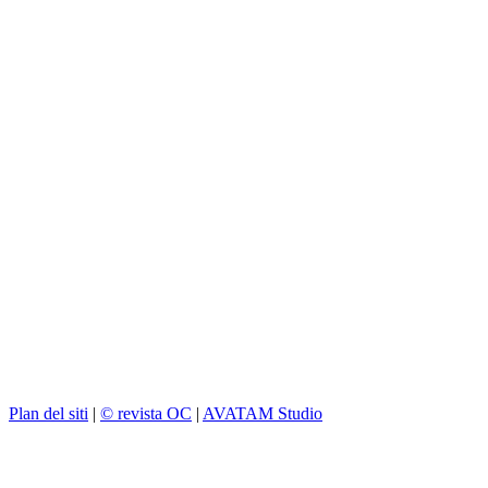
Plan del siti
|
© revista OC
|
AVATAM Studio