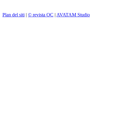
Plan del siti
|
© revista OC
|
AVATAM Studio