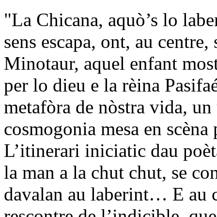
"La Chicana, aquò’s lo laber
sens escapa, ont, au centre,
Minotaur, aquel enfant mos
per lo dieu e la rèina Pasifa
metafòra de nòstra vida, un 
cosmogonia mesa en scèna 
L’itinerari iniciatic dau poè
la man a la chut chut, se co
davalan au laberint… E au c
rescontre de l’indicible, que