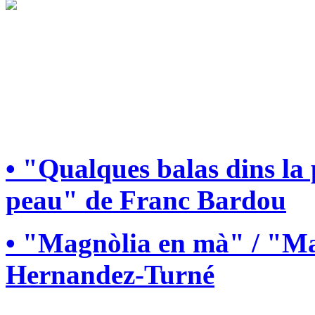
• "Qualques balas dins la
peau" de Franc Bardou
• "Magnòlia en mà" / "Ma
Hernandez-Turné