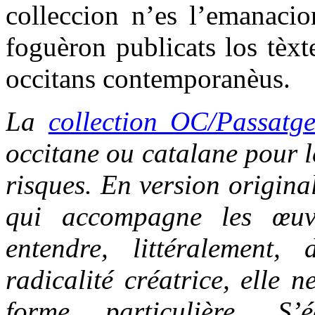
colleccion n’es l’emanacio
foguèron publicats los tèxt
occitans contemporanèus.
La
collection OC/Passatg
occitane ou catalane pour le
risques. En version origina
qui accompagne les œuvr
entendre, littéralement,
radicalité créatrice, elle 
forme particulière. S