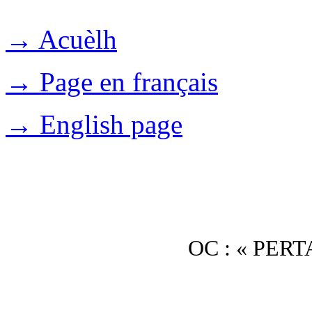
→ Acuèlh
→ Page en français
→ English page
OC : « PER