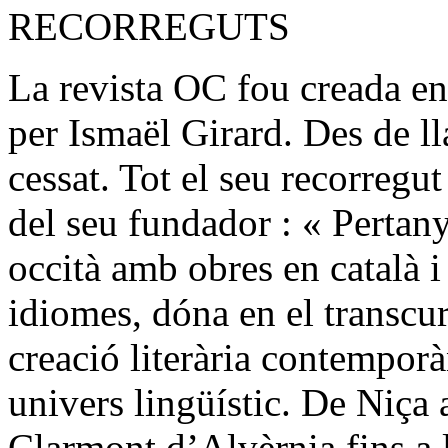
RECORREGUTS
La revista OC fou creada e
per Ismaël Girard. Des de ll
cessat. Tot el seu recorreg
del seu fundador : « Perta
occità amb obres en català i 
idiomes, dóna en el transcu
creació literària contemporà
univers lingüístic. De Niça
Clarmont d’Alvèrnia fins a l