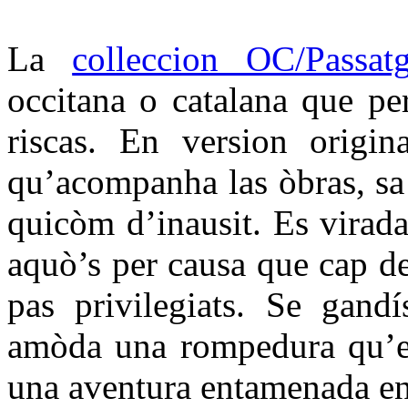
La
colleccion OC/Passat
occitana o catalana que per
riscas. En version origin
qu’acompanha las òbras, sa t
quicòm d’inausit. Es virada
aquò’s per causa que cap d
pas privilegiats. Se gandí
amòda una rompedura qu’es
una aventura entamenada en 