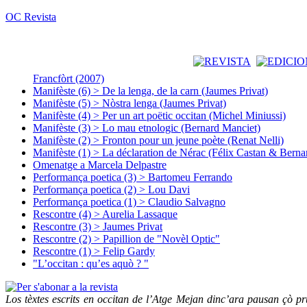
OC Revista
Francfòrt (2007)
Manifèste (6) > De la lenga, de la carn (Jaumes Privat)
Manifèste (5) > Nòstra lenga (Jaumes Privat)
Manifèste (4) > Per un art poëtic occitan (Michel Miniussi)
Manifèste (3) > Lo mau etnologic (Bernard Manciet)
Manifèste (2) > Fronton pour un jeune poète (Renat Nelli)
Manifèste (1) > La déclaration de Nérac (Félix Castan & Berna
Omenatge a Marcela Delpastre
Performança poetica (3) > Bartomeu Ferrando
Performança poetica (2) > Lou Davi
Performança poetica (1) > Claudio Salvagno
Rescontre (4) > Aurelia Lassaque
Rescontre (3) > Jaumes Privat
Rescontre (2) > Papillion de "Novèl Optic"
Rescontre (1) > Felip Gardy
"L’occitan : qu’es aquò ? "
Los tèxtes escrits en occitan de l’Atge Mejan dinc’ara pausan çò pru