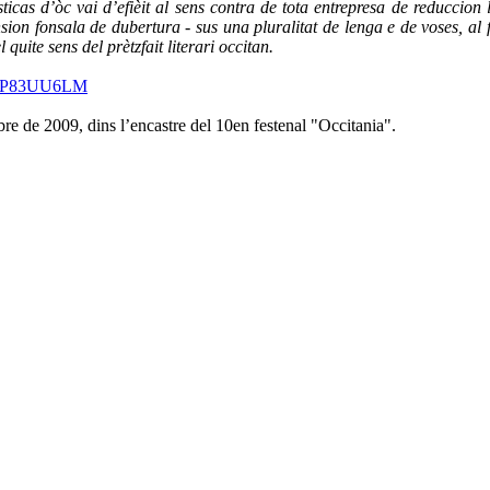
sticas d’òc vai d’efièit al sens contra de tota entrepresa de reducci
on fonsala de dubertura - sus una pluralitat de lenga e de voses, al fi
 quite sens del prètzfait literari occitan.
?d=P83UU6LM
e de 2009, dins l’encastre del 10en festenal "Occitania".