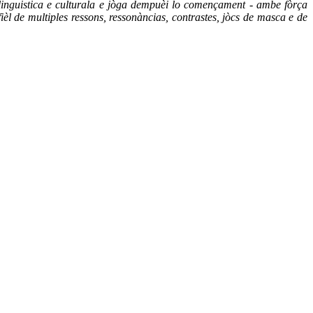
on linguistica e culturala e jòga dempuèi lo començament - ambe fòrça
èl de multiples ressons, ressonàncias, contrastes, jòcs de masca e de