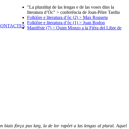
"La pluralitat de las lengas e de las voses dins la
literatura d’Òc" > conferéncia de Joan-Pèire Tardiu
Folklòre e literatura d’òc (2) > Max Roqueta
Folklòre e literatura d’òc (1) > Joan Bodon
Manifèste (7) > Quim Monzo a la Fièra del Libre de
 biais fòrça pus larg, la de lor rapòrt a las lengas al plural. Aquel