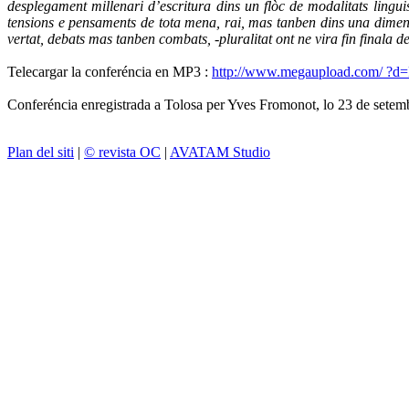
desplegament millenari d’escritura dins un flòc de modalitats lingui
tensions e pensaments de tota mena, rai, mas tanben dins una dimensi
vertat, debats mas tanben combats, -pluralitat ont ne vira fin finala del
Telecargar la conferéncia en MP3 :
http://www.megaupload.com/ 
Conferéncia enregistrada a Tolosa per Yves Fromonot, lo 23 de setembr
Plan del siti
|
© revista OC
|
AVATAM Studio