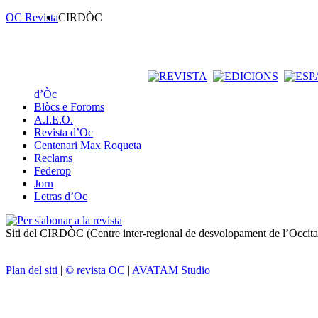
OC Revista
CIRDÒC
d’Òc
Blòcs e Foroms
A.I.E.O.
Revista d’Oc
Centenari Max Roqueta
Reclams
Federop
Jorn
Letras d’Oc
Siti del CIRDÒC (Centre inter-regional de desvolopament de l’Occit
Plan del siti
|
© revista OC
|
AVATAM Studio