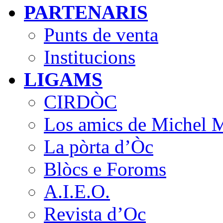
PARTENARIS
Punts de venta
Institucions
LIGAMS
CIRDÒC
Los amics de Michel M
La pòrta d’Òc
Blòcs e Foroms
A.I.E.O.
Revista d’Oc