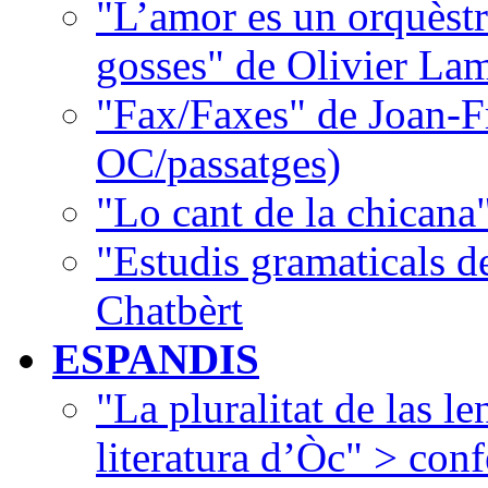
"L’amor es un orquèstr
gosses" de Olivier La
"Fax/Faxes" de Joan-F
OC/passatges)
"Lo cant de la chican
"Estudis gramaticals 
Chatbèrt
ESPANDIS
"La pluralitat de las le
literatura d’Òc" > con