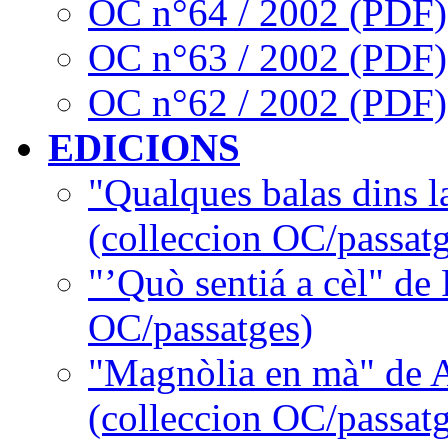
OC n°64 / 2002 (PDF)
OC n°63 / 2002 (PDF)
OC n°62 / 2002 (PDF)
EDICIONS
"Qualques balas dins l
(colleccion OC/passatg
"’Quò sentiá a cèl" de
OC/passatges)
"Magnòlia en mà" de 
(colleccion OC/passatg