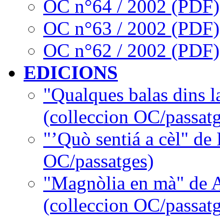
OC n°64 / 2002 (PDF)
OC n°63 / 2002 (PDF)
OC n°62 / 2002 (PDF)
EDICIONS
"Qualques balas dins l
(colleccion OC/passatg
"’Quò sentiá a cèl" de
OC/passatges)
"Magnòlia en mà" de 
(colleccion OC/passatg