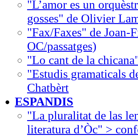
"L’amor es un orquèstr
gosses" de Olivier La
"Fax/Faxes" de Joan-F
OC/passatges)
"Lo cant de la chican
"Estudis gramaticals 
Chatbèrt
ESPANDIS
"La pluralitat de las le
literatura d’Òc" > con