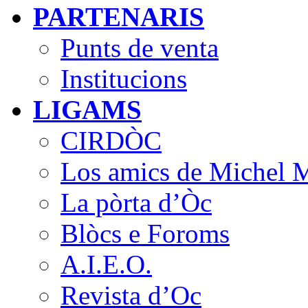
PARTENARIS
Punts de venta
Institucions
LIGAMS
CIRDÒC
Los amics de Michel M
La pòrta d’Òc
Blòcs e Foroms
A.I.E.O.
Revista d’Oc