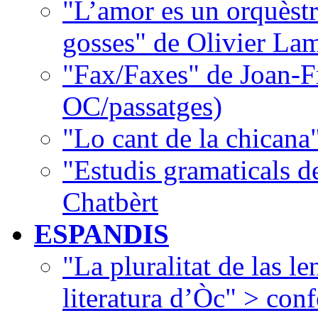
"L’amor es un orquèstr
gosses" de Olivier La
"Fax/Faxes" de Joan-F
OC/passatges)
"Lo cant de la chican
"Estudis gramaticals 
Chatbèrt
ESPANDIS
"La pluralitat de las le
literatura d’Òc" > con