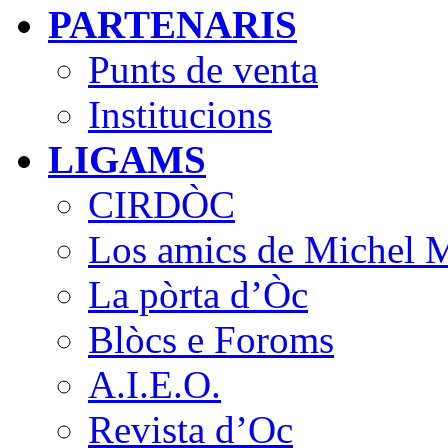
PARTENARIS
Punts de venta
Institucions
LIGAMS
CIRDÒC
Los amics de Michel M
La pòrta d’Òc
Blòcs e Foroms
A.I.E.O.
Revista d’Oc