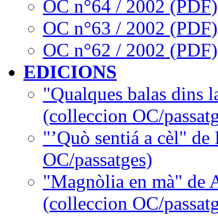
OC n°64 / 2002 (PDF)
OC n°63 / 2002 (PDF)
OC n°62 / 2002 (PDF)
EDICIONS
"Qualques balas dins l
(colleccion OC/passatg
"’Quò sentiá a cèl" de
OC/passatges)
"Magnòlia en mà" de 
(colleccion OC/passatg