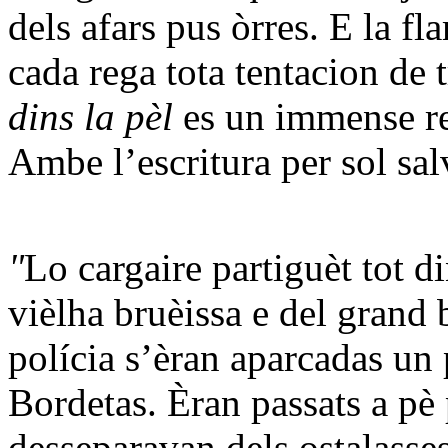
dels afars pus òrres. E la f
cada rega tota tentacion de
dins la pèl
es un immense r
Ambe l’escritura per sol sa
"
Lo cargaire partiguèt tot d
vièlha bruèissa e del grand 
polícia s’èran aparcadas un 
Bordetas. Èran passats a pè
desseparavan dels ostalasses