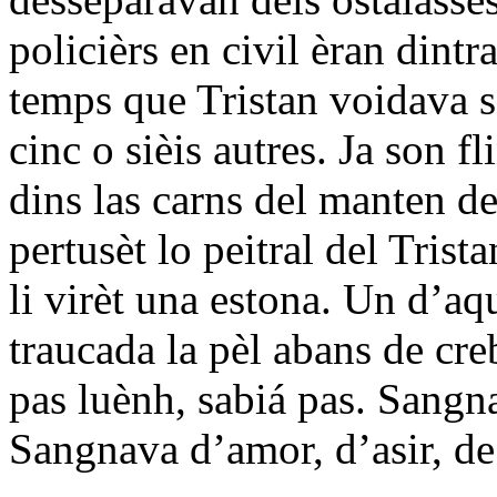
policièrs en civil èran dintr
temps que Tristan voidava s
cinc o sièis autres. Ja son f
dins las carns del manten de
pertusèt lo peitral del Trist
li virèt una estona. Un d’aq
traucada la pèl abans de cre
pas luènh, sabiá pas. Sangn
Sangnava d’amor, d’asir, de