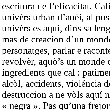
escritura de l’eficacitat. Ca
univèrs urban d’auèi, al pus
univèrs es aquí, dins sa leng
mas de creacion d’un monde o
personatges, parlar e racon
revolvèr, aquò’s un monde de
ingredients que cal : patime
alcòl, accidents, violéncia 
destruccion a ne vòls aquí 
« negra ». Pas qu’una frejor 