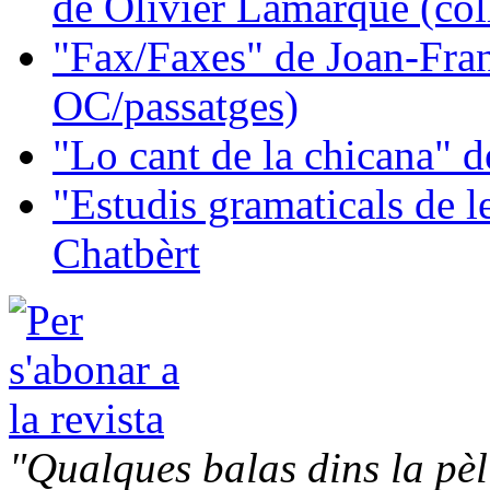
de Olivier Lamarque (col
"Fax/Faxes" de Joan-Fran
OC/passatges)
"Lo cant de la chicana"
"Estudis gramaticals de 
Chatbèrt
"Qualques balas dins la pèl