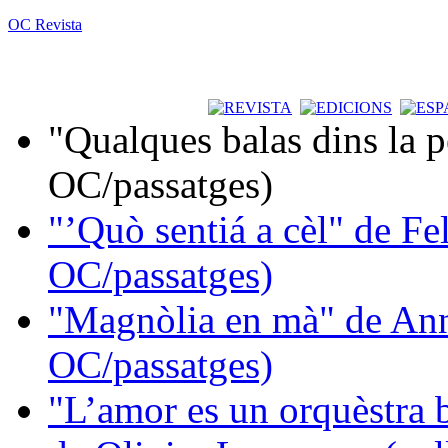
OC Revista
"Qualques balas dins la 
OC/passatges)
"’Quò sentiá a cèl" de Fe
OC/passatges)
"Magnòlia en mà" de Ann
OC/passatges)
"L’amor es un orquèstra 