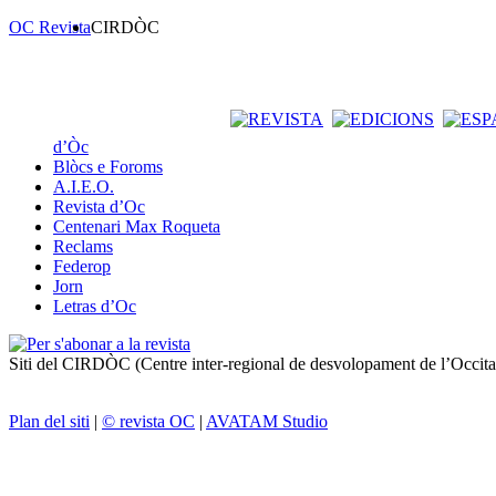
OC Revista
CIRDÒC
d’Òc
Blòcs e Foroms
A.I.E.O.
Revista d’Oc
Centenari Max Roqueta
Reclams
Federop
Jorn
Letras d’Oc
Siti del CIRDÒC (Centre inter-regional de desvolopament de l’Occit
Plan del siti
|
© revista OC
|
AVATAM Studio