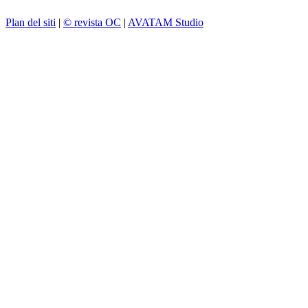
Plan del siti
|
© revista OC
|
AVATAM Studio