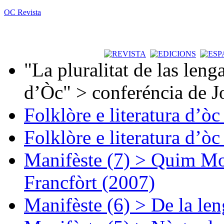
OC Revista
"La pluralitat de las lenga
d’Òc" > conferéncia de J
Folklòre e literatura d’ò
Folklòre e literatura d’ò
Manifèste (7) > Quim Mon
Francfòrt (2007)
Manifèste (6) > De la len