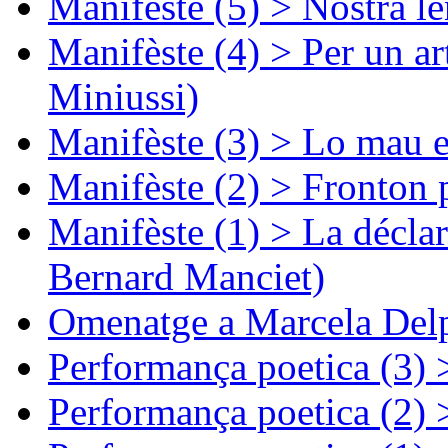
Manifèste (5) > Nòstra l
Manifèste (4) > Per un ar
Miniussi)
Manifèste (3) > Lo mau e
Manifèste (2) > Fronton 
Manifèste (1) > La décla
Bernard Manciet)
Omenatge a Marcela Delp
Performança poetica (3)
Performança poetica (2)