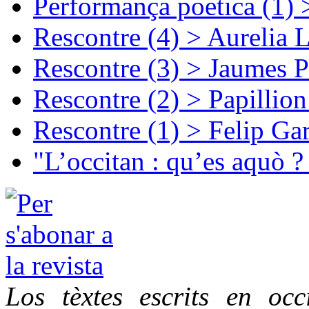
Performança poetica (1)
Rescontre (4) > Aurelia 
Rescontre (3) > Jaumes P
Rescontre (2) > Papillio
Rescontre (1) > Felip Ga
"L’occitan : qu’es aquò ?
Los tèxtes escrits en oc