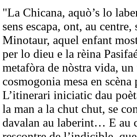
"La Chicana, aquò’s lo laber
sens escapa, ont, au centre,
Minotaur, aquel enfant mos
per lo dieu e la rèina Pasifa
metafòra de nòstra vida, un 
cosmogonia mesa en scèna 
L’itinerari iniciatic dau poè
la man a la chut chut, se co
davalan au laberint… E au c
rescontre de l’indicible, que