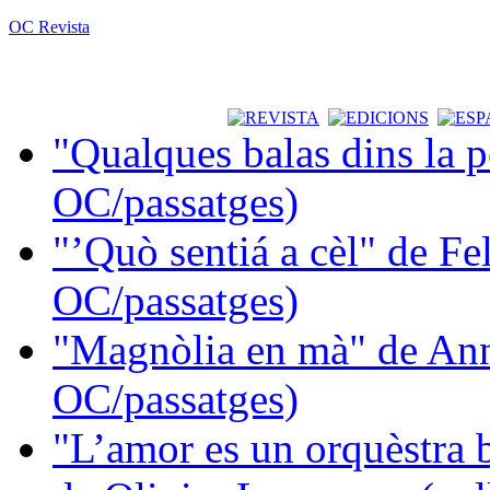
OC Revista
"Qualques balas dins la 
OC/passatges)
"’Quò sentiá a cèl" de Fe
OC/passatges)
"Magnòlia en mà" de Ann
OC/passatges)
"L’amor es un orquèstra 