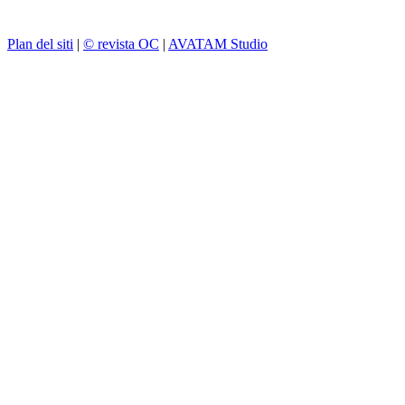
Plan del siti
|
© revista OC
|
AVATAM Studio