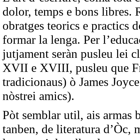
dolor, temps e bons libres.
obratges teorics e practics 
formar la lenga. Per l’educ
jutjament seràn pusleu lei c
XVII e XVIII, pusleu que Fr
tradicionaus) ò James Joyce 
nòstrei amics).
Pòt semblar util, ais armas 
tanben, de literatura d’Òc, 