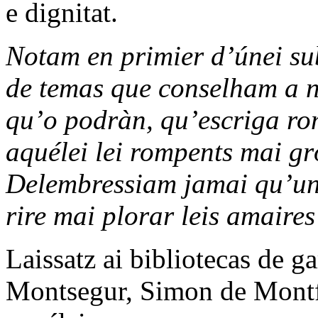
e dignitat.
Notam en primier d’únei sub
de temas que conselham a nò
qu’o podràn, qu’escriga ro
aquélei lei rompents mai g
Delembressiam jamai qu’un l
rire mai plorar leis amaires
Laissatz ai bibliotecas de ga
Montsegur, Simon de Montfòr