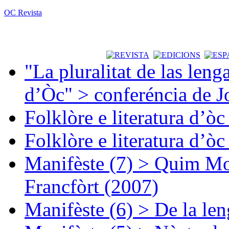
OC Revista
"La pluralitat de las lenga
d’Òc" > conferéncia de J
Folklòre e literatura d’ò
Folklòre e literatura d’ò
Manifèste (7) > Quim Mon
Francfòrt (2007)
Manifèste (6) > De la len