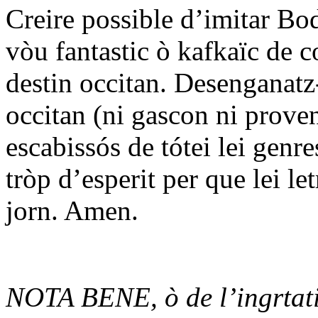
Creire possible d’imitar Bod
vòu fantastic ò kafkaïc de co
destin occitan. Desenganatz-
occitan (ni gascon ni provenç
escabissós de tótei lei genr
tròp d’esperit per que lei l
jorn. Amen.
NOTA BENE, ò de l’ingrtati