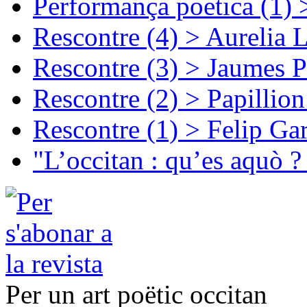
Performança poetica (1)
Rescontre (4) > Aurelia 
Rescontre (3) > Jaumes P
Rescontre (2) > Papillio
Rescontre (1) > Felip Ga
"L’occitan : qu’es aquò ?
Per un art poëtic occitan