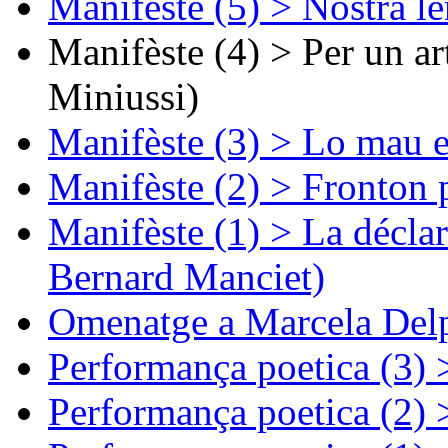
Manifèste (5) > Nòstra l
Manifèste (4) > Per un ar
Miniussi)
Manifèste (3) > Lo mau e
Manifèste (2) > Fronton 
Manifèste (1) > La décla
Bernard Manciet)
Omenatge a Marcela Delp
Performança poetica (3)
Performança poetica (2)