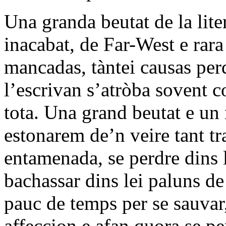
Una granda beutat de la lite
inacabat, de Far-West e rara
mancadas, tàntei causas pe
l’escrivan s’atròba sovent 
tota. Una grand beutat e un
estonarem de’n veire tant t
entamenada, se perdre dins 
bachassar dins lei paluns de
pauc de temps per se sauvar,
affeccion e afan quora se pe