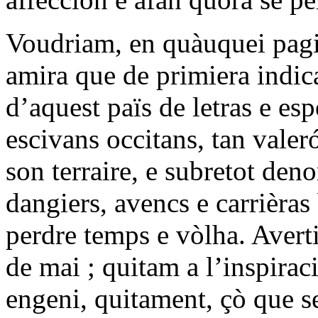
Voudriam, en quàuquei pagi
amira que de primiera indic
d’aquest païs de letras e esp
escivans occitans, tan vale
son terraire, e subretot den
dangiers, avencs e carrièras 
perdre temps e vòlha. Avert
de mai ; quitam a l’inspirac
engeni, quitament, çò que se