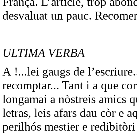
França. L’article, tròp abon
desvaluat un pauc. Recomen
ULTIMA VERBA
A !...lei gaugs de l’escriure
recomptar... Tant i a que c
longamai a nòstreis amics qu
letras, leis afars dau còr e a
perilhós mestier e redibitòri