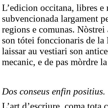
L’edicion occitana, libres e r
subvencionada largament per
regions e comunas. Nòstrei a
son tótei fonccionaris de l
laissar au vestiari son anti
mecanic, e de pas mòrdre la
Dos conseus enfin positius.
L’art d’escriure, coma tota 