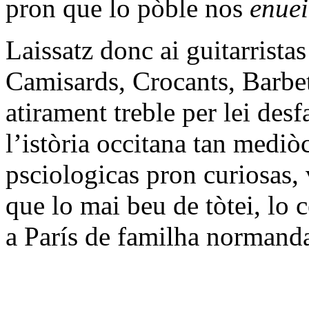
pron que lo pòble nos
enue
Laissatz donc ai guitarrista
Camisards, Crocants, Barbet
atirament treble per lei des
l’istòria occitana tan mediò
psciologicas pron curiosas, v
que lo mai beu de tòtei, lo 
a París de familha normanda