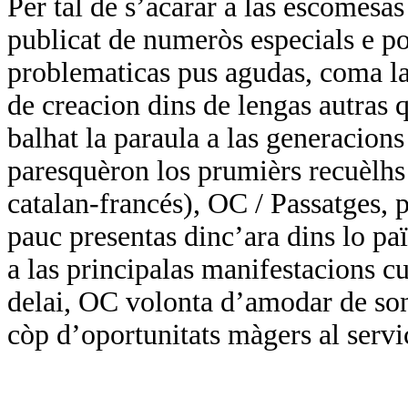
Per tal de s’acarar a las escomesa
publicat de numeròs especials e por
problematicas pus agudas, coma las
de creacion dins de lengas autras q
balhat la paraula a las generacions
paresquèron los prumièrs recuèlhs 
catalan-francés), OC / Passatges, p
pauc presentas dinc’ara dins lo paï
a las principalas manifestacions cul
delai, OC volonta d’amodar de so
còp d’oportunitats màgers al servi