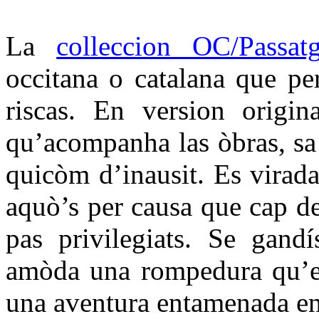
La
colleccion OC/Passat
occitana o catalana que per
riscas. En version origin
qu’acompanha las òbras, sa t
quicòm d’inausit. Es virada
aquò’s per causa que cap d
pas privilegiats. Se gandí
amòda una rompedura qu’es
una aventura entamenada en 