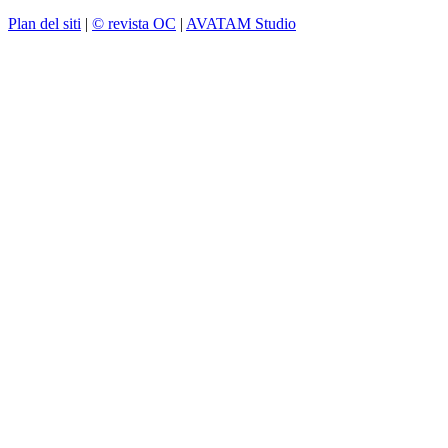
Plan del siti
|
© revista OC
|
AVATAM Studio