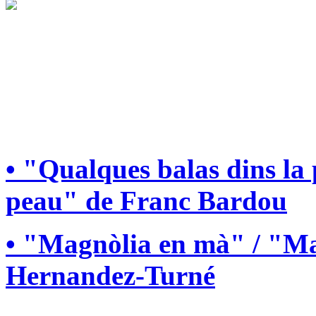
• "Qualques balas dins la
peau" de Franc Bardou
• "Magnòlia en mà" / "Ma
Hernandez-Turné