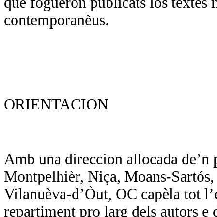
que foguèron publicats los tèxtes 
contemporanèus.
ORIENTACION
Amb una direccion allocada de’n p
Montpelhièr, Niça, Moans-Sartós, d
Vilanuèva-d’Òut, OC capèla tot l’
repartiment pro larg dels autors e d