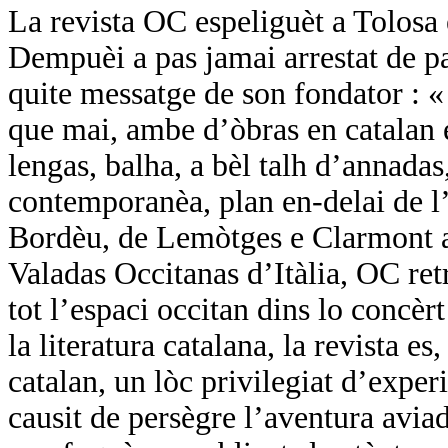
La revista OC espeliguèt a Tolosa
Dempuèi a pas jamai arrestat de pa
quite messatge de son fondator :
que mai, ambe d’òbras en catalan e
lengas, balha, a bèl talh d’annadas,
contemporanèa, plan en-delai de l’
Bordèu, de Lemòtges e Clarmont a 
Valadas Occitanas d’Itàlia, OC ret
tot l’espaci occitan dins lo concèr
la literatura catalana, la revista es
catalan, un lòc privilegiat d’expe
causit de persègre l’aventura avi