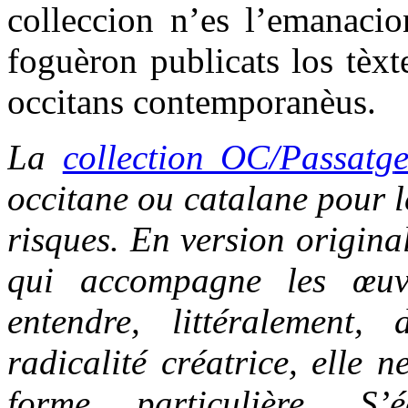
colleccion n’es l’emanacio
foguèron publicats los tèxt
occitans contemporanèus.
La
collection OC/Passatg
occitane ou catalane pour le
risques. En version origina
qui accompagne les œuvr
entendre, littéralement,
radicalité créatrice, elle 
forme particulière. S