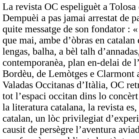
La revista OC espeliguèt a Tolosa
Dempuèi a pas jamai arrestat de pa
quite messatge de son fondator :
que mai, ambe d’òbras en catalan e
lengas, balha, a bèl talh d’annadas,
contemporanèa, plan en-delai de l’
Bordèu, de Lemòtges e Clarmont a 
Valadas Occitanas d’Itàlia, OC ret
tot l’espaci occitan dins lo concèr
la literatura catalana, la revista es
catalan, un lòc privilegiat d’expe
causit de persègre l’aventura avi