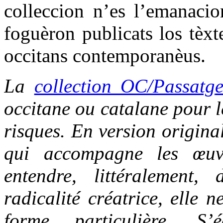
colleccion n’es l’emanacio
foguèron publicats los tèxt
occitans contemporanèus.
La
collection OC/Passatg
occitane ou catalane pour le
risques. En version origina
qui accompagne les œuvr
entendre, littéralement,
radicalité créatrice, elle 
forme particulière. S