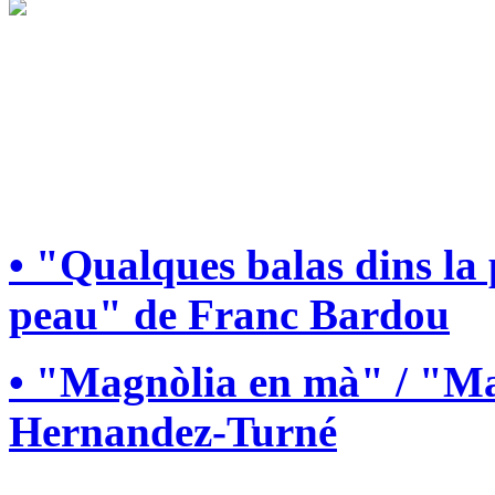
• "Qualques balas dins la
peau" de Franc Bardou
• "Magnòlia en mà" / "Ma
Hernandez-Turné