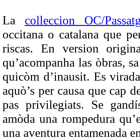
La
colleccion OC/Passat
occitana o catalana que per
riscas. En version origin
qu’acompanha las òbras, sa t
quicòm d’inausit. Es virada
aquò’s per causa que cap d
pas privilegiats. Se gandí
amòda una rompedura qu’es
una aventura entamenada en 