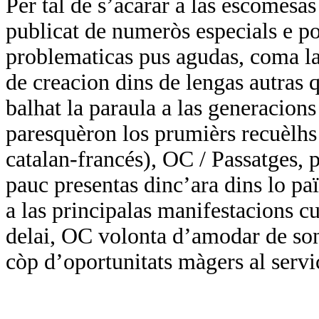
Per tal de s’acarar a las escomesa
publicat de numeròs especials e por
problematicas pus agudas, coma las
de creacion dins de lengas autras q
balhat la paraula a las generacions
paresquèron los prumièrs recuèlhs 
catalan-francés), OC / Passatges, p
pauc presentas dinc’ara dins lo paï
a las principalas manifestacions cul
delai, OC volonta d’amodar de so
còp d’oportunitats màgers al servi