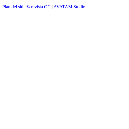
Plan del siti
|
© revista OC
|
AVATAM Studio