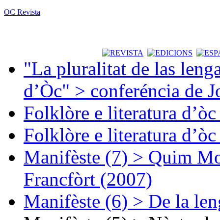
OC Revista
"La pluralitat de las lenga
d’Òc" > conferéncia de J
Folklòre e literatura d’ò
Folklòre e literatura d’ò
Manifèste (7) > Quim Mon
Francfòrt (2007)
Manifèste (6) > De la len