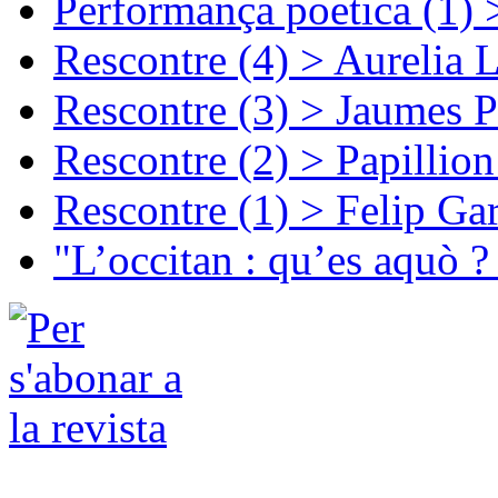
Performança poetica (1)
Rescontre (4) > Aurelia 
Rescontre (3) > Jaumes P
Rescontre (2) > Papillio
Rescontre (1) > Felip Ga
"L’occitan : qu’es aquò ?