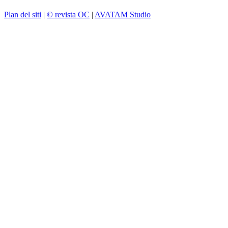
Plan del siti
|
© revista OC
|
AVATAM Studio