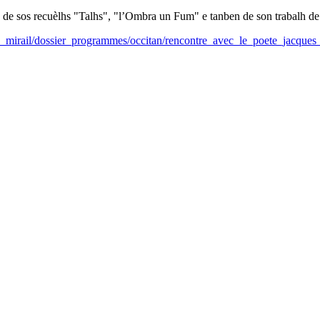
 de sos recuèlhs "Talhs", "l’Ombra un Fum" e tanben de son trabalh de 
le_mirail/dossier_programmes/occitan/rencontre_avec_le_poete_jacques_