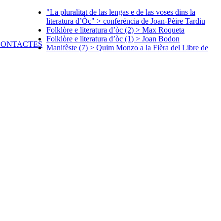
"La pluralitat de las lengas e de las voses dins la
literatura d’Òc" > conferéncia de Joan-Pèire Tardiu
Folklòre e literatura d’òc (2) > Max Roqueta
Folklòre e literatura d’òc (1) > Joan Bodon
Manifèste (7) > Quim Monzo a la Fièra del Libre de