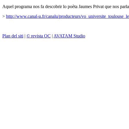
Aquel programa nos fa descobrir lo poèta Jaumes Privat que nos parla
>
http://www.canal-u.fr/canalu/producteurs/vo_universite_toulouse_
Plan del siti
|
© revista OC
|
AVATAM Studio