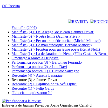
OC Revista
Francfòrt (2007)
Manifèste (6) > De la lenga, de la carn (Jaumes Privat)
Manifèste (5) > Nòstra lenga (Jaumes Privat)
Manifèste (4) > Per un art poëtic occitan (Michel Miniussi)
Manifèste (3) > Lo mau etnologic (Bernard Manciet)
Manifèste (2) > Fronton pour un jeune poète (Renat Nelli)
Manifèste (1) > La déclaration de Nérac (Félix Castan & Berna
Omenatge a Marcela Delpastre
Performança poetica (3) > Bartomeu Ferrando
Performança poetica (2) > Lou Davi
Performança poetica (1) > Claudio Salvagno
Rescontre (4) > Aurelia Lassaque
Rescontre (3) > Jaumes Privat
Rescontre (2) > Papillion de "Novèl Optic"
Rescontre (1) > Felip Gardy
"L’occitan : qu’es aquò ? "
Entrevista de Jaumes Privat per Joëlle Ginestet sus Canal-U