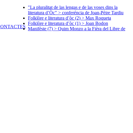
"La pluralitat de las lengas e de las voses dins la
literatura d’Òc" > conferéncia de Joan-Pèire Tardiu
Folklòre e literatura d’òc (2) > Max Roqueta
Folklòre e literatura d’òc (1) > Joan Bodon
Manifèste (7) > Quim Monzo a la Fièra del Libre de