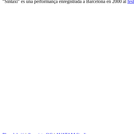
"Sintaxi" es una performança enregistrada a Barcelona en 2000 al
fes