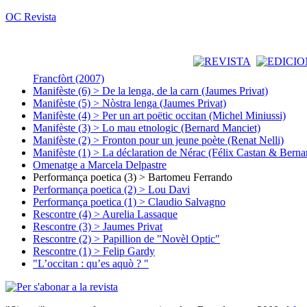
OC Revista
Francfòrt (2007)
Manifèste (6) > De la lenga, de la carn (Jaumes Privat)
Manifèste (5) > Nòstra lenga (Jaumes Privat)
Manifèste (4) > Per un art poëtic occitan (Michel Miniussi)
Manifèste (3) > Lo mau etnologic (Bernard Manciet)
Manifèste (2) > Fronton pour un jeune poète (Renat Nelli)
Manifèste (1) > La déclaration de Nérac (Félix Castan & Berna
Omenatge a Marcela Delpastre
Performança poetica (3) > Bartomeu Ferrando
Performança poetica (2) > Lou Davi
Performança poetica (1) > Claudio Salvagno
Rescontre (4) > Aurelia Lassaque
Rescontre (3) > Jaumes Privat
Rescontre (2) > Papillion de "Novèl Optic"
Rescontre (1) > Felip Gardy
"L’occitan : qu’es aquò ? "