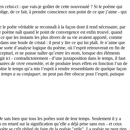
en celui-ci : que vais-je goûter de cette nouveauté ? Si le poème qui
oblige, de ce fait, à prendre conscience non point de ce que j’aime - qui
 le poète véritable se reconnaît à la façon dont il rend nécessaire, par
Le poème naît quand le point de convergence est enfin trouvé, quand
t ce que les instants les plus divers de sa vie avaient apporté, comme
dans une boule de cristal : il peut y lire ce qui lui plaît. Je n’aime que
une sorte d’analyse logique du poème, où l’esprit retrouverait en fin de
eptuel, et ne puisse naître qu’
entre les mots
, lorsque des éléments
it ici - contradictoirement - d’une juxtaposition dans le temps, il faut
aires de vivre ensemble
, et de produire leurs effets en fonction l’un de
olise le temps qu’a mis l’esprit à rendre ressemblants de quelque façon
u temps a su conjuguer
, ne peut pas être obscur pour l’esprit, puisque
Je sais bien que tous les poètes sont de leur temps. Seulement il y a
en retard sur la signification qu’elle a déjà prise sans eux - et ceux
oète se crût obligé de faire de la poésie "utile". La poésie ne peut rien