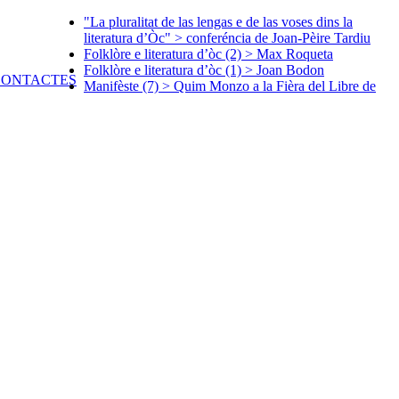
"La pluralitat de las lengas e de las voses dins la
literatura d’Òc" > conferéncia de Joan-Pèire Tardiu
Folklòre e literatura d’òc (2) > Max Roqueta
Folklòre e literatura d’òc (1) > Joan Bodon
Manifèste (7) > Quim Monzo a la Fièra del Libre de