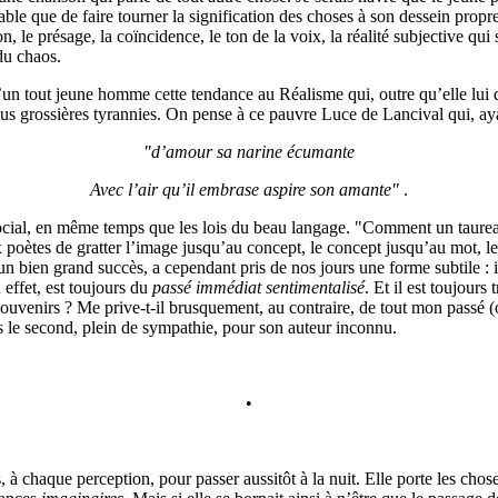
ble que de faire tourner la signification des choses à son dessein propre
ion, le présage, la coïncidence, le ton de la voix, la réalité subjective q
du chaos.
un tout jeune homme cette tendance au Réalisme qui, outre qu’elle lui don
s grossières tyrannies. On pense à ce pauvre Luce de Lancival qui, aya
"d’amour sa narine écumante
Avec l’air qu’il embrase aspire son amante"
.
social, en même temps que les lois du beau langage. "Comment un taureau 
poètes de gratter l’image jusqu’au concept, le concept jusqu’au mot, le
 bien grand succès, a cependant pris de nos jours une forme subtile : il 
 effet, est toujours du
passé immédiat sentimentalisé
. Et il est toujours
souvenirs ? Me prive-t-il brusquement, au contraire, de tout mon passé 
s le second, plein de sympathie, pour son auteur inconnu.
•
 chaque perception, pour passer aussitôt à la nuit. Elle porte les chos