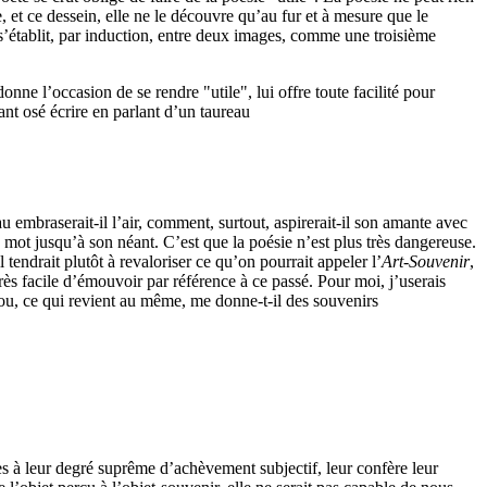
, et ce dessein, elle ne le découvre qu’au fur et à mesure que le
ui s’établit, par induction, entre deux images, comme une troisième
ne l’occasion de se rendre "utile", lui offre toute facilité pour
nt osé écrire en parlant d’un taureau
embraserait-il l’air, comment, surtout, aspirerait-il son amante avec
 mot jusqu’à son néant. C’est que la poésie n’est plus très dangereuse.
tendrait plutôt à revaloriser ce qu’on pourrait appeler l’
Art-Souvenir
,
 très facile d’émouvoir par référence à ce passé. Pour moi, j’userais
(ou, ce qui revient au même, me donne-t-il des souvenirs
es à leur degré suprême d’achèvement subjectif, leur confère leur