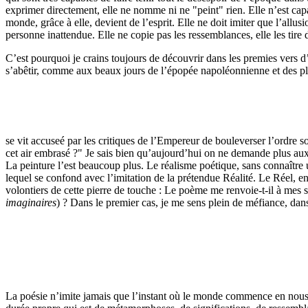
exprimer directement, elle ne nomme ni ne "peint" rien. Elle n’est capa
monde, grâce à elle, devient de l’esprit. Elle ne doit imiter que l’allus
personne inattendue. Elle ne copie pas les ressemblances, elle les tire 
C’est pourquoi je crains toujours de découvrir dans les premies vers d’
s’abêtir, comme aux beaux jours de l’épopée napoléonnienne et des plu
se vit accuseé par les critiques de l’Empereur de bouleverser l’ordre 
cet air embrasé ?" Je sais bien qu’aujourd’hui on ne demande plus aux 
La peinture l’est beaucoup plus. Le réalisme poétique, sans connaître un
lequel se confond avec l’imitation de la prétendue Réalité. Le Réel, en
volontiers de cette pierre de touche : Le poème me renvoie-t-il à mes 
imaginaires
) ? Dans le premier cas, je me sens plein de méfiance, dan
La poésie n’imite jamais que l’instant où le monde commence en nous, à