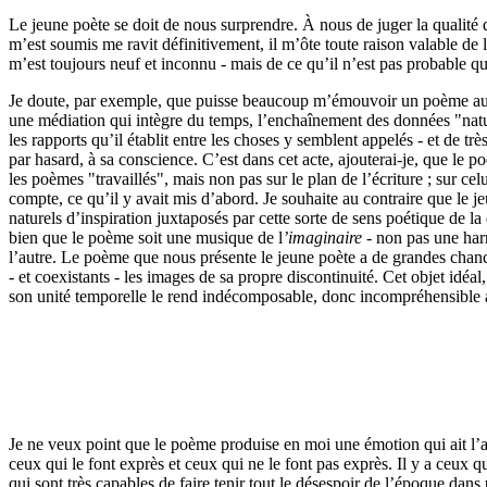
Le jeune poète se doit de nous surprendre. À nous de juger la qualité d
m’est soumis me ravit définitivement, il m’ôte toute raison valable de le
m’est toujours neuf et inconnu - mais de ce qu’il n’est pas probable qu
Je doute, par exemple, que puisse beaucoup m’émouvoir un poème auq
une médiation qui intègre du temps, l’enchaînement des données "natur
les rapports qu’il établit entre les choses y semblent appelés - et de t
par hasard, à sa conscience. C’est dans cet acte, ajouterai-je, que le poè
les poèmes "travaillés", mais non pas sur le plan de l’écriture ; sur cel
compte, ce qu’il y avait mis d’abord. Je souhaite au contraire que le j
naturels d’inspiration juxtaposés par cette sorte de sens poétique de la 
bien que le poème soit une musique de l
’imaginaire
- non pas une harm
l’autre. Le poème que nous présente le jeune poète a de grandes chance
- et coexistants - les images de sa propre discontinuité. Cet objet idéal
son unité temporelle le rend indécomposable, donc incompréhensible 
Je ne veux point que le poème produise en moi une émotion qui ait l’air
ceux qui le font exprès et ceux qui ne le font pas exprès. Il y a ceux q
qui sont très capables de faire tenir tout le désespoir de l’époque dans