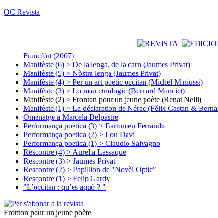
OC Revista
Francfòrt (2007)
Manifèste (6) > De la lenga, de la carn (Jaumes Privat)
Manifèste (5) > Nòstra lenga (Jaumes Privat)
Manifèste (4) > Per un art poëtic occitan (Michel Miniussi)
Manifèste (3) > Lo mau etnologic (Bernard Manciet)
Manifèste (2) > Fronton pour un jeune poète (Renat Nelli)
Manifèste (1) > La déclaration de Nérac (Félix Castan & Berna
Omenatge a Marcela Delpastre
Performança poetica (3) > Bartomeu Ferrando
Performança poetica (2) > Lou Davi
Performança poetica (1) > Claudio Salvagno
Rescontre (4) > Aurelia Lassaque
Rescontre (3) > Jaumes Privat
Rescontre (2) > Papillion de "Novèl Optic"
Rescontre (1) > Felip Gardy
"L’occitan : qu’es aquò ? "
Fronton pour un jeune poète