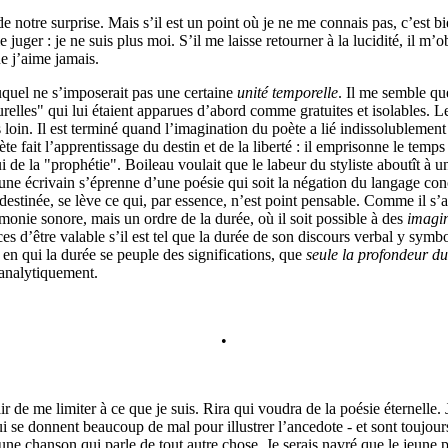
e notre surprise. Mais s’il est un point où je ne me connais pas, c’est bi
 juger : je ne suis plus moi. S’il me laisse retourner à la lucidité, il m’
e j’aime jamais.
uel ne s’imposerait pas une certaine
unité temporelle
. Il me semble que
elles" qui lui étaient apparues d’abord comme gratuites et isolables. 
rès loin. Il est terminé quand l’imagination du poète a lié indissolublemen
te fait l’apprentissage du destin et de la liberté : il emprisonne le temps 
ui de la "prophétie". Boileau voulait que le labeur du styliste aboutît à 
eune écrivain s’éprenne d’une poésie qui soit la négation du langage conc
destinée, se lève ce qui, par essence, n’est point pensable. Comme il s’ag
onie sonore, mais un ordre de la durée, où il soit possible à des
imagin
s d’être valable s’il est tel que la durée de son discours verbal y symb
, en qui la durée se peuple des significations, que
seule la profondeur d
analytiquement.
•
 de me limiter à ce que je suis. Rira qui voudra de la poésie éternelle. 
ui se donnent beaucoup de mal pour illustrer l’ancedote - et sont toujours 
 une chanson qui parle de tout autre chose. Je serais navré que le jeune p