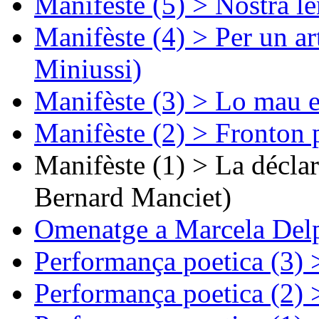
Manifèste (5) > Nòstra l
Manifèste (4) > Per un ar
Miniussi)
Manifèste (3) > Lo mau e
Manifèste (2) > Fronton 
Manifèste (1) > La décla
Bernard Manciet)
Omenatge a Marcela Delp
Performança poetica (3)
Performança poetica (2)