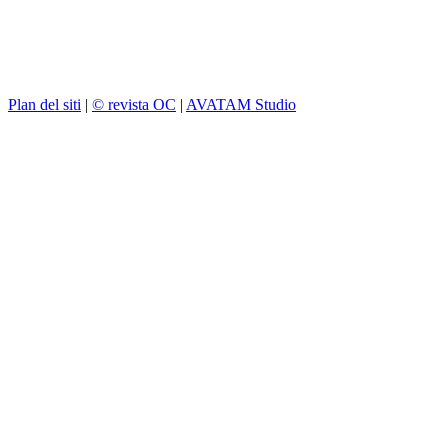
Plan del siti
|
© revista OC
|
AVATAM Studio