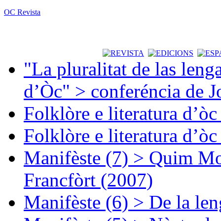
OC Revista
"La pluralitat de las lenga
d’Òc" > conferéncia de J
Folklòre e literatura d’ò
Folklòre e literatura d’ò
Manifèste (7) > Quim Mon
Francfòrt (2007)
Manifèste (6) > De la len