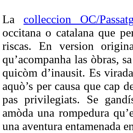
La
colleccion OC/Passat
occitana o catalana que per
riscas. En version origin
qu’acompanha las òbras, sa t
quicòm d’inausit. Es virada
aquò’s per causa que cap d
pas privilegiats. Se gandí
amòda una rompedura qu’es
una aventura entamenada en 