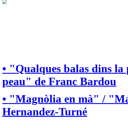
• "Qualques balas dins la
peau" de Franc Bardou
• "Magnòlia en mà" / "Ma
Hernandez-Turné