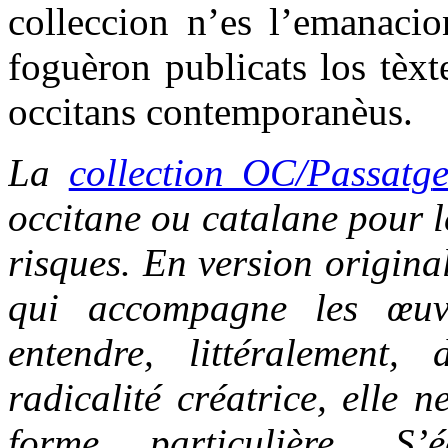
colleccion n’es l’emanacio
foguèron publicats los tèxt
occitans contemporanèus.
La
collection OC/Passatg
occitane ou catalane pour le
risques. En version origina
qui accompagne les œuvr
entendre, littéralement,
radicalité créatrice, elle 
forme particulière. S