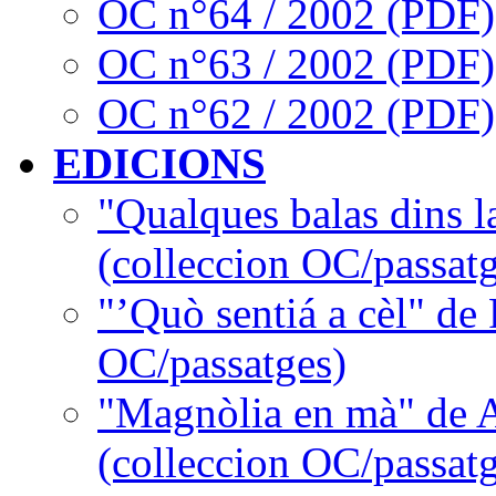
OC n°64 / 2002 (PDF)
OC n°63 / 2002 (PDF)
OC n°62 / 2002 (PDF)
EDICIONS
"Qualques balas dins l
(colleccion OC/passatg
"’Quò sentiá a cèl" de
OC/passatges)
"Magnòlia en mà" de 
(colleccion OC/passatg