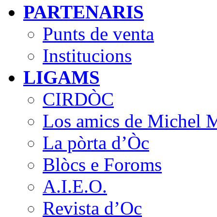
PARTENARIS
Punts de venta
Institucions
LIGAMS
CIRDÒC
Los amics de Michel M
La pòrta d’Òc
Blòcs e Foroms
A.I.E.O.
Revista d’Oc