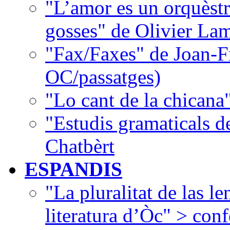
"L’amor es un orquèstr
gosses" de Olivier La
"Fax/Faxes" de Joan-F
OC/passatges)
"Lo cant de la chican
"Estudis gramaticals 
Chatbèrt
ESPANDIS
"La pluralitat de las le
literatura d’Òc" > con