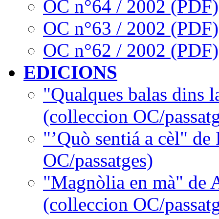
OC n°64 / 2002 (PDF)
OC n°63 / 2002 (PDF)
OC n°62 / 2002 (PDF)
EDICIONS
"Qualques balas dins l
(colleccion OC/passatg
"’Quò sentiá a cèl" de
OC/passatges)
"Magnòlia en mà" de 
(colleccion OC/passatg