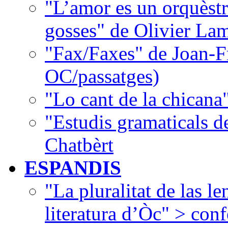
"L’amor es un orquèstr
gosses" de Olivier La
"Fax/Faxes" de Joan-F
OC/passatges)
"Lo cant de la chican
"Estudis gramaticals 
Chatbèrt
ESPANDIS
"La pluralitat de las le
literatura d’Òc" > con