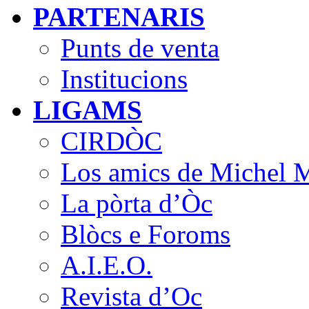
PARTENARIS
Punts de venta
Institucions
LIGAMS
CIRDÒC
Los amics de Michel M
La pòrta d’Òc
Blòcs e Foroms
A.I.E.O.
Revista d’Oc